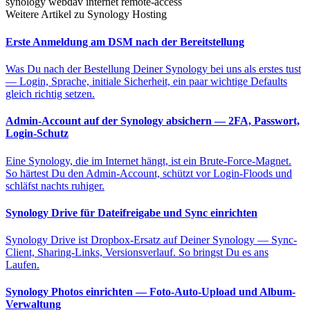
synology
webdav
internet
remote-access
Weitere Artikel zu Synology Hosting
Erste Anmeldung am DSM nach der Bereitstellung
Was Du nach der Bestellung Deiner Synology bei uns als erstes tust
— Login, Sprache, initiale Sicherheit, ein paar wichtige Defaults
gleich richtig setzen.
Admin-Account auf der Synology absichern — 2FA, Passwort,
Login-Schutz
Eine Synology, die im Internet hängt, ist ein Brute-Force-Magnet.
So härtest Du den Admin-Account, schützt vor Login-Floods und
schläfst nachts ruhiger.
Synology Drive für Dateifreigabe und Sync einrichten
Synology Drive ist Dropbox-Ersatz auf Deiner Synology — Sync-
Client, Sharing-Links, Versionsverlauf. So bringst Du es ans
Laufen.
Synology Photos einrichten — Foto-Auto-Upload und Album-
Verwaltung