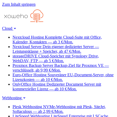
Zum Inhalt springen
Cloud
Nextcloud Hosting
Komplette Cloud-Suite mit Office,
Kalender, Kontakten — ab 3 €/Mon.
Nextcloud Server
Dein eigener dedizierter Server —
Leistungsklasse + Speicher, ab 47 €/Mon.
storageDRIVE
Cloud-Speicher mit Synology Drive,
WebDAV, FTP — ab 5 €/Mon.
Proxmox Backup Server
Backup-Ziel für Proxmox VE —
verschlüsselt, ab 9,99 €/Mon.
Euro-Office Hosting
Souveräner EU-Document-Server, ohne
Lizenzkosten — ab 10 €/Mon.
OnlyOffice Hosting
Dedizierter Document Server mit
kommerzieller Lizenz — ab 10 €/Mon.
Webhosting
Plesk Webhosting
NVMe-Webhosting mit Plesk, SiteJet,
Softaculous — ab 2,99 €/Mon.
LiteSpeed Webhosting
LiteSpeed Enterprise mit LSCache