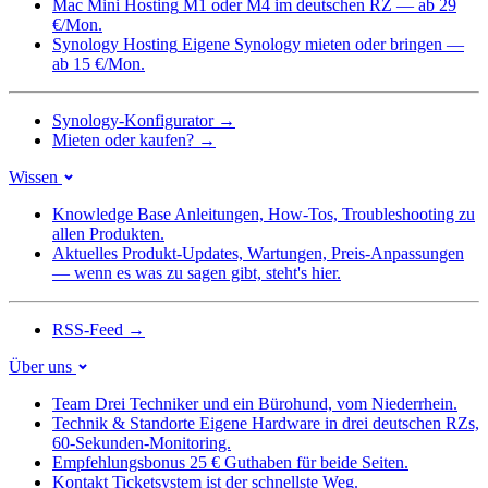
Mac Mini Hosting
M1 oder M4 im deutschen RZ — ab 29
€/Mon.
Synology Hosting
Eigene Synology mieten oder bringen —
ab 15 €/Mon.
Synology-Konfigurator
→
Mieten oder kaufen?
→
Wissen
Knowledge Base
Anleitungen, How-Tos, Troubleshooting zu
allen Produkten.
Aktuelles
Produkt-Updates, Wartungen, Preis-Anpassungen
— wenn es was zu sagen gibt, steht's hier.
RSS-Feed
→
Über uns
Team
Drei Techniker und ein Bürohund, vom Niederrhein.
Technik & Standorte
Eigene Hardware in drei deutschen RZs,
60-Sekunden-Monitoring.
Empfehlungsbonus
25 € Guthaben für beide Seiten.
Kontakt
Ticketsystem ist der schnellste Weg.