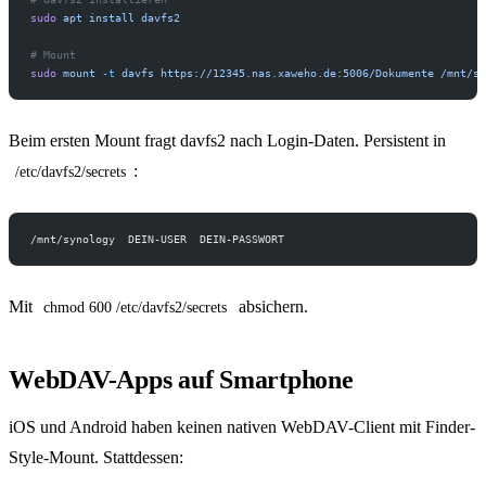
sudo
 apt
 install
 davfs2
# Mount
sudo
 mount
 -t
 davfs
 https://12345.nas.xaweho.de:5006/Dokumente
 /mnt/sy
Beim ersten Mount fragt davfs2 nach Login-Daten. Persistent in
:
/etc/davfs2/secrets
/mnt/synology  DEIN-USER  DEIN-PASSWORT
Mit
absichern.
chmod 600 /etc/davfs2/secrets
WebDAV-Apps auf Smartphone
iOS und Android haben keinen nativen WebDAV-Client mit Finder-
Style-Mount. Stattdessen: