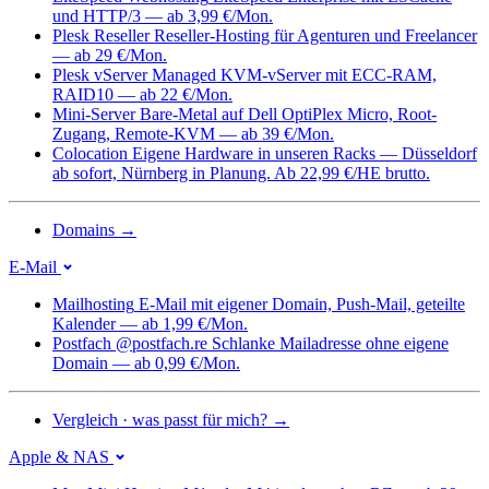
und HTTP/3 — ab 3,99 €/Mon.
Plesk Reseller
Reseller-Hosting für Agenturen und Freelancer
— ab 29 €/Mon.
Plesk vServer
Managed KVM-vServer mit ECC-RAM,
RAID10 — ab 22 €/Mon.
Mini-Server
Bare-Metal auf Dell OptiPlex Micro, Root-
Zugang, Remote-KVM — ab 39 €/Mon.
Colocation
Eigene Hardware in unseren Racks — Düsseldorf
ab sofort, Nürnberg in Planung. Ab 22,99 €/HE brutto.
Domains
→
E-Mail
Mailhosting
E-Mail mit eigener Domain, Push-Mail, geteilte
Kalender — ab 1,99 €/Mon.
Postfach @postfach.re
Schlanke Mailadresse ohne eigene
Domain — ab 0,99 €/Mon.
Vergleich · was passt für mich?
→
Apple & NAS