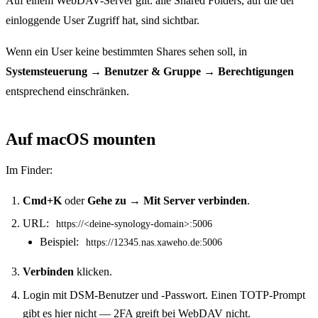
Auf einem WebDAV-Server gilt: alle Shared Folders, auf die der
einloggende User Zugriff hat, sind sichtbar.
Wenn ein User keine bestimmten Shares sehen soll, in
Systemsteuerung → Benutzer & Gruppe → Berechtigungen
entsprechend einschränken.
Auf macOS mounten
Im Finder:
Cmd+K
oder
Gehe zu → Mit Server verbinden
.
URL:
https://<deine-synology-domain>:5006
Beispiel:
https://12345.nas.xaweho.de:5006
Verbinden
klicken.
Login mit DSM-Benutzer und -Passwort. Einen TOTP-Prompt
gibt es hier nicht — 2FA greift bei WebDAV nicht.