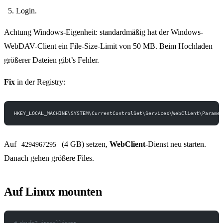
Login.
Achtung Windows-Eigenheit: standardmäßig hat der Windows-
WebDAV-Client ein File-Size-Limit von 50 MB. Beim Hochladen
größerer Dateien gibt’s Fehler.
Fix
in der Registry:
HKEY_LOCAL_MACHINE\SYSTEM\CurrentControlSet\Services\WebClient\Paramet
Auf
(4 GB) setzen,
WebClient
-Dienst neu starten.
4294967295
Danach gehen größere Files.
Auf Linux mounten
# davfs2 installieren