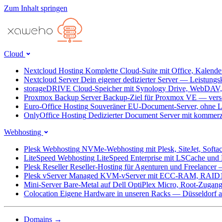
Zum Inhalt springen
Cloud
Nextcloud Hosting
Komplette Cloud-Suite mit Office, Kalend
Nextcloud Server
Dein eigener dedizierter Server — Leistungs
storageDRIVE
Cloud-Speicher mit Synology Drive, WebDAV
Proxmox Backup Server
Backup-Ziel für Proxmox VE — versc
Euro-Office Hosting
Souveräner EU-Document-Server, ohne L
OnlyOffice Hosting
Dedizierter Document Server mit kommerz
Webhosting
Plesk Webhosting
NVMe-Webhosting mit Plesk, SiteJet, Softa
LiteSpeed Webhosting
LiteSpeed Enterprise mit LSCache un
Plesk Reseller
Reseller-Hosting für Agenturen und Freelancer
Plesk vServer
Managed KVM-vServer mit ECC-RAM, RAID1
Mini-Server
Bare-Metal auf Dell OptiPlex Micro, Root-Zug
Colocation
Eigene Hardware in unseren Racks — Düsseldorf ab
Domains
→