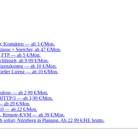
er, Kontakten — ab 3 €/Mon.
klasse + Speicher, ab 47 €/Mon.
, FTP — ab 5 €/Mon.
hlüsselt, ab 9,99 €/Mon.
izenzkosten — ab 10 €/Mon.
ieller Lizenz — ab 10 €/Mon.
culous — ab 2,99 €/Mon.
d HTTP/3 — ab 3,99 €/Mon.
 — ab 29 €/Mon.
0 — ab 22 €/Mon.
ang, Remote-KVM — ab 39 €/Mon.
 sofort, Nürnberg in Planung. Ab 22,99 €/HE brutto.