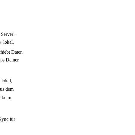
 Server-
 lokal.
chiebt Daten
ups Deiner
 lokal,
aus dem
t beim
Sync für