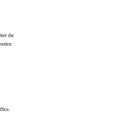
ber die
remden
fice,