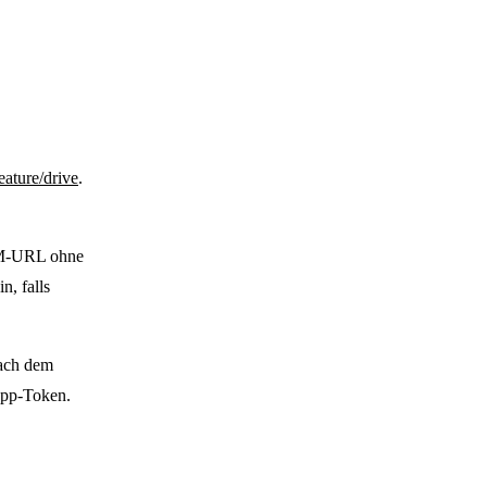
ature/drive
.
SM-URL ohne
, falls
nach dem
App-Token.