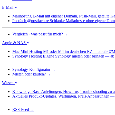
E-Mail
Mailhosting
E-Mail mit eigener Domain, Push-Mail, geteilte 
Postfach @postfach.re
Schlanke Mailadresse ohne eigene Dom
Vergleich · was passt für mich?
→
Apple & NAS
Mac Mini Hosting
M1 oder M4 im deutschen RZ — ab 29 €/M
Synology Hosting
Eigene Synology mieten oder bringen — ab
Synology-Konfigurator
→
Mieten oder kaufen?
→
Wissen
Knowledge Base
Anleitungen, How-Tos, Troubleshooting zu a
Aktuelles
Produkt-Updates, Wartungen, Preis-Anpassungen — we
RSS-Feed
→