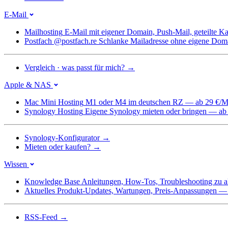
E-Mail
Mailhosting
E-Mail mit eigener Domain, Push-Mail, geteilte 
Postfach @postfach.re
Schlanke Mailadresse ohne eigene Dom
Vergleich · was passt für mich?
→
Apple & NAS
Mac Mini Hosting
M1 oder M4 im deutschen RZ — ab 29 €/M
Synology Hosting
Eigene Synology mieten oder bringen — ab
Synology-Konfigurator
→
Mieten oder kaufen?
→
Wissen
Knowledge Base
Anleitungen, How-Tos, Troubleshooting zu a
Aktuelles
Produkt-Updates, Wartungen, Preis-Anpassungen — we
RSS-Feed
→