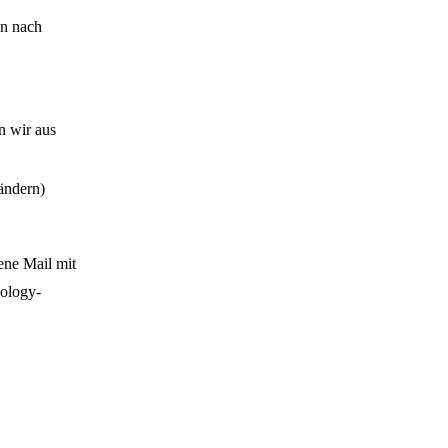
en nach
n wir aus
ändern)
ene Mail mit
nology-