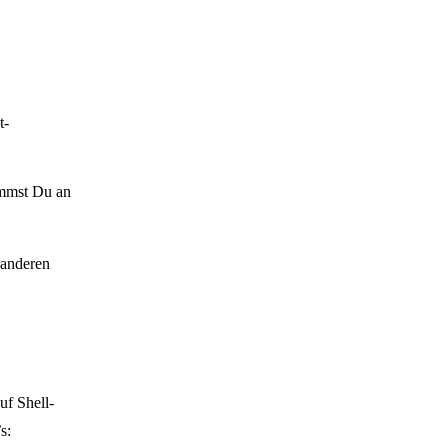
t-
ommst Du an
 anderen
uf Shell-
s: