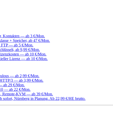
er, Kontakten — ab 3 €/Mon.
klasse + Speicher, ab 47 €/Mon.
, FTP — ab 5 €/Mon.
hlüsselt, ab 9,99 €/Mon.
izenzkosten — ab 10 €/Mon.
ieller Lizenz — ab 10 €/Mon.
culous — ab 2,99 €/Mon.
d HTTP/3 — ab 3,99 €/Mon.
 — ab 29 €/Mon.
0 — ab 22 €/Mon.
ang, Remote-KVM — ab 39 €/Mon.
 sofort, Nürnberg in Planung. Ab 22,99 €/HE brutto.