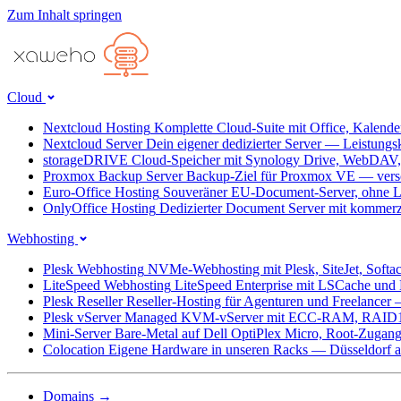
Zum Inhalt springen
Cloud
Nextcloud Hosting
Komplette Cloud-Suite mit Office, Kalend
Nextcloud Server
Dein eigener dedizierter Server — Leistungs
storageDRIVE
Cloud-Speicher mit Synology Drive, WebDAV
Proxmox Backup Server
Backup-Ziel für Proxmox VE — versc
Euro-Office Hosting
Souveräner EU-Document-Server, ohne L
OnlyOffice Hosting
Dedizierter Document Server mit kommerz
Webhosting
Plesk Webhosting
NVMe-Webhosting mit Plesk, SiteJet, Softa
LiteSpeed Webhosting
LiteSpeed Enterprise mit LSCache un
Plesk Reseller
Reseller-Hosting für Agenturen und Freelancer
Plesk vServer
Managed KVM-vServer mit ECC-RAM, RAID1
Mini-Server
Bare-Metal auf Dell OptiPlex Micro, Root-Zug
Colocation
Eigene Hardware in unseren Racks — Düsseldorf ab
Domains
→