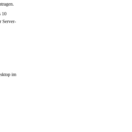
tragen.
s 10
r Server-
sktop im