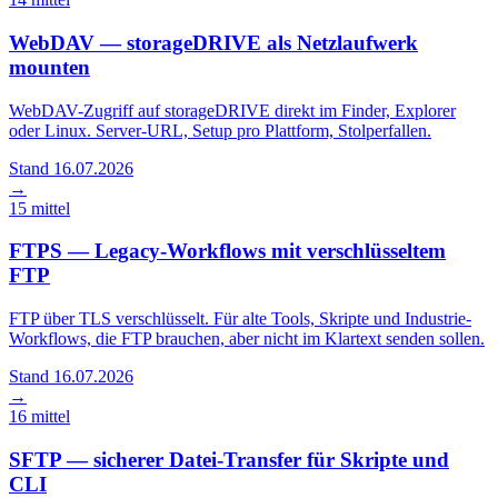
WebDAV — storageDRIVE als Netzlaufwerk
mounten
WebDAV-Zugriff auf storageDRIVE direkt im Finder, Explorer
oder Linux. Server-URL, Setup pro Plattform, Stolperfallen.
Stand 16.07.2026
→
15
mittel
FTPS — Legacy-Workflows mit verschlüsseltem
FTP
FTP über TLS verschlüsselt. Für alte Tools, Skripte und Industrie-
Workflows, die FTP brauchen, aber nicht im Klartext senden sollen.
Stand 16.07.2026
→
16
mittel
SFTP — sicherer Datei-Transfer für Skripte und
CLI