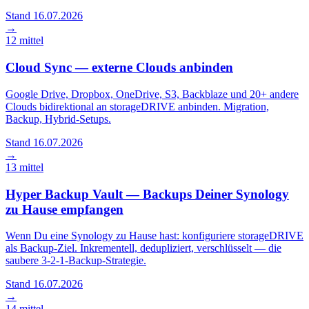
Stand 16.07.2026
→
12
mittel
Cloud Sync — externe Clouds anbinden
Google Drive, Dropbox, OneDrive, S3, Backblaze und 20+ andere
Clouds bidirektional an storageDRIVE anbinden. Migration,
Backup, Hybrid-Setups.
Stand 16.07.2026
→
13
mittel
Hyper Backup Vault — Backups Deiner Synology
zu Hause empfangen
Wenn Du eine Synology zu Hause hast: konfiguriere storageDRIVE
als Backup-Ziel. Inkrementell, dedupliziert, verschlüsselt — die
saubere 3-2-1-Backup-Strategie.
Stand 16.07.2026
→
14
mittel