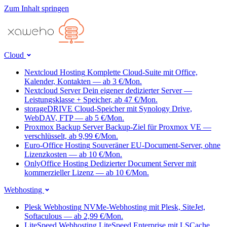
Zum Inhalt springen
Cloud
Nextcloud Hosting
Komplette Cloud-Suite mit Office,
Kalender, Kontakten — ab 3 €/Mon.
Nextcloud Server
Dein eigener dedizierter Server —
Leistungsklasse + Speicher, ab 47 €/Mon.
storageDRIVE
Cloud-Speicher mit Synology Drive,
WebDAV, FTP — ab 5 €/Mon.
Proxmox Backup Server
Backup-Ziel für Proxmox VE —
verschlüsselt, ab 9,99 €/Mon.
Euro-Office Hosting
Souveräner EU-Document-Server, ohne
Lizenzkosten — ab 10 €/Mon.
OnlyOffice Hosting
Dedizierter Document Server mit
kommerzieller Lizenz — ab 10 €/Mon.
Webhosting
Plesk Webhosting
NVMe-Webhosting mit Plesk, SiteJet,
Softaculous — ab 2,99 €/Mon.
LiteSpeed Webhosting
LiteSpeed Enterprise mit LSCache