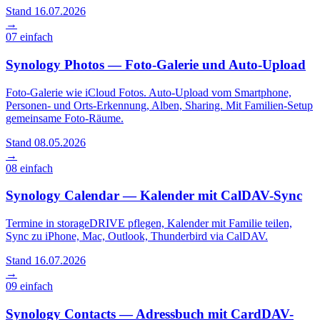
Stand 16.07.2026
→
07
einfach
Synology Photos — Foto-Galerie und Auto-Upload
Foto-Galerie wie iCloud Fotos. Auto-Upload vom Smartphone,
Personen- und Orts-Erkennung, Alben, Sharing. Mit Familien-Setup
gemeinsame Foto-Räume.
Stand 08.05.2026
→
08
einfach
Synology Calendar — Kalender mit CalDAV-Sync
Termine in storageDRIVE pflegen, Kalender mit Familie teilen,
Sync zu iPhone, Mac, Outlook, Thunderbird via CalDAV.
Stand 16.07.2026
→
09
einfach
Synology Contacts — Adressbuch mit CardDAV-