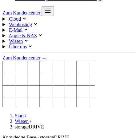
Zum Kundencenter
Cloud
Webhosting
E-Mail
Apple & NAS
Wissen
Über uns
Zum Kundencenter →
Start
/
Wissen
/
storageDRIVE
Knowledge Base · storageDRIVE