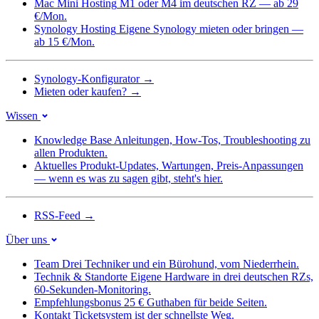
Mac Mini Hosting
M1 oder M4 im deutschen RZ — ab 29
€/Mon.
Synology Hosting
Eigene Synology mieten oder bringen —
ab 15 €/Mon.
Synology-Konfigurator
→
Mieten oder kaufen?
→
Wissen
Knowledge Base
Anleitungen, How-Tos, Troubleshooting zu
allen Produkten.
Aktuelles
Produkt-Updates, Wartungen, Preis-Anpassungen
— wenn es was zu sagen gibt, steht's hier.
RSS-Feed
→
Über uns
Team
Drei Techniker und ein Bürohund, vom Niederrhein.
Technik & Standorte
Eigene Hardware in drei deutschen RZs,
60-Sekunden-Monitoring.
Empfehlungsbonus
25 € Guthaben für beide Seiten.
Kontakt
Ticketsystem ist der schnellste Weg.