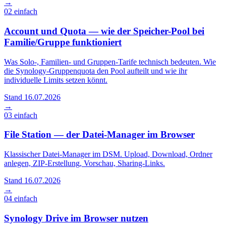
→
02
einfach
Account und Quota — wie der Speicher-Pool bei
Familie/Gruppe funktioniert
Was Solo-, Familien- und Gruppen-Tarife technisch bedeuten. Wie
die Synology-Gruppenquota den Pool aufteilt und wie ihr
individuelle Limits setzen könnt.
Stand 16.07.2026
→
03
einfach
File Station — der Datei-Manager im Browser
Klassischer Datei-Manager im DSM. Upload, Download, Ordner
anlegen, ZIP-Erstellung, Vorschau, Sharing-Links.
Stand 16.07.2026
→
04
einfach
Synology Drive im Browser nutzen