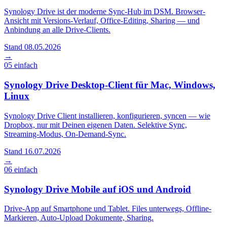
Synology Drive ist der moderne Sync-Hub im DSM. Browser-
Ansicht mit Versions-Verlauf, Office-Editing, Sharing — und
Anbindung an alle Drive-Clients.
Stand 08.05.2026
→
05
einfach
Synology Drive Desktop-Client für Mac, Windows,
Linux
Synology Drive Client installieren, konfigurieren, syncen — wie
Dropbox, nur mit Deinen eigenen Daten. Selektive Sync,
Streaming-Modus, On-Demand-Sync.
Stand 16.07.2026
→
06
einfach
Synology Drive Mobile auf iOS und Android
Drive-App auf Smartphone und Tablet. Files unterwegs, Offline-
Markieren, Auto-Upload Dokumente, Sharing.