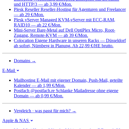
und HTTP/3 — ab 3,99 €/Mon.
Plesk Reseller
Reseller-Hosting für Agenturen und Freelancer
— ab 29 €/Mon.
Plesk vServer
Managed KVM-vServer mit ECC-RAM,
RAID10 — ab 22 €/Mon.
Mini-Server
Bare-Metal auf Dell OptiPlex Micro, Root-
Zugang, Remote-KVM — ab 39 €/Mon.
Colocation
Eigene Hardware in unseren Racks — Düsseldorf
ab sofort, Nürnberg in Planung. Ab 22,99 €/HE brutto.
Domains
→
E-Mail
Mailhosting
E-Mail mit eigener Domain, Push-Mail, geteilte
Kalender — ab 1,99 €/Mon.
Postfach @postfach.re
Schlanke Mailadresse ohne eigene
Domain — ab 0,99 €/Mon.
Vergleich · was passt für mich?
→
Apple & NAS