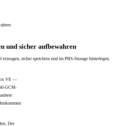
wahren
len und sicher aufbewahren
l erzeugen, sicher speichern und im PBS-Storage hinterlegen.
xmox VE —
-256-GCM-
saubere
andenkommen
len. Der