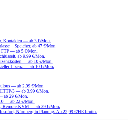
er, Kontakten — ab 3 €/Mon.
klasse + Speicher, ab 47 €/Mon.
, FTP — ab 5 €/Mon.
hlüsselt, ab 9,99 €/Mon.
izenzkosten — ab 10 €/Mon.
ieller Lizenz — ab 10 €/Mon.
culous — ab 2,99 €/Mon.
d HTTP/3 — ab 3,99 €/Mon.
 — ab 29 €/Mon.
0 — ab 22 €/Mon.
ang, Remote-KVM — ab 39 €/Mon.
 sofort, Nürnberg in Planung. Ab 22,99 €/HE brutto.