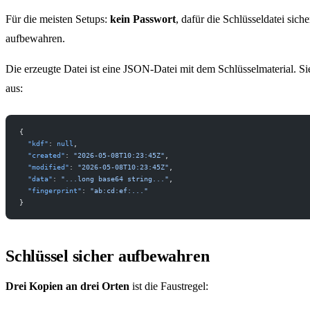
Für die meisten Setups:
kein Passwort
, dafür die Schlüsseldatei siche
aufbewahren.
Die erzeugte Datei ist eine JSON-Datei mit dem Schlüsselmaterial. Si
aus:
{
  "kdf"
: 
null
,
  "created"
: 
"2026-05-08T10:23:45Z"
,
  "modified"
: 
"2026-05-08T10:23:45Z"
,
  "data"
: 
"...long base64 string..."
,
  "fingerprint"
: 
"ab:cd:ef:..."
}
Schlüssel sicher aufbewahren
Drei Kopien an drei Orten
ist die Faustregel: