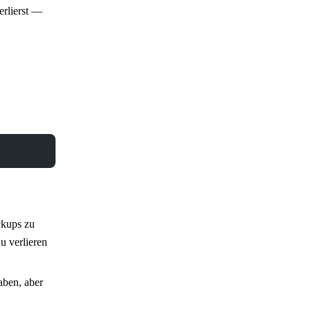
erlierst —
ckups zu
u verlieren
aben, aber