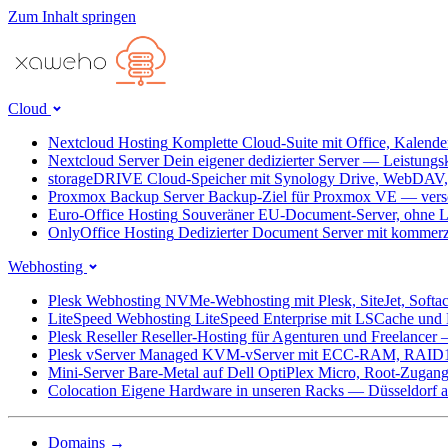
Zum Inhalt springen
Cloud
Nextcloud Hosting
Komplette Cloud-Suite mit Office, Kalend
Nextcloud Server
Dein eigener dedizierter Server — Leistungs
storageDRIVE
Cloud-Speicher mit Synology Drive, WebDAV
Proxmox Backup Server
Backup-Ziel für Proxmox VE — versc
Euro-Office Hosting
Souveräner EU-Document-Server, ohne L
OnlyOffice Hosting
Dedizierter Document Server mit kommerz
Webhosting
Plesk Webhosting
NVMe-Webhosting mit Plesk, SiteJet, Softa
LiteSpeed Webhosting
LiteSpeed Enterprise mit LSCache un
Plesk Reseller
Reseller-Hosting für Agenturen und Freelancer
Plesk vServer
Managed KVM-vServer mit ECC-RAM, RAID1
Mini-Server
Bare-Metal auf Dell OptiPlex Micro, Root-Zug
Colocation
Eigene Hardware in unseren Racks — Düsseldorf ab
Domains
→