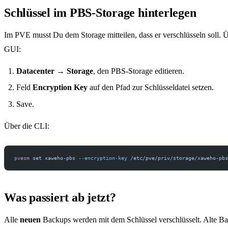
Schlüssel im PBS-Storage hinterlegen
Im PVE musst Du dem Storage mitteilen, dass er verschlüsseln soll. Ü
GUI:
Datacenter → Storage
, den PBS-Storage editieren.
Feld
Encryption Key
auf den Pfad zur Schlüsseldatei setzen.
Save.
Über die CLI:
pvesm
 set
 xaweho-pbs
 --encryption-key
 /etc/pve/priv/storage/xaweho-pbs
Was passiert ab jetzt?
Alle
neuen
Backups werden mit dem Schlüssel verschlüsselt. Alte Ba