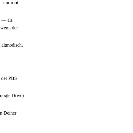
 nur root
s — als
 wenn der
 altmodisch,
n der PBS
oogle Drive)
in Deiner