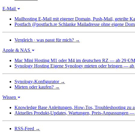
E-Mail
Mailhosting
E-Mail mit eigener Domain, Push-Mail, geteilte 
Postfach @postfach.re
Schlanke Mailadresse ohne eigene Dom
Vergleich · was passt für mich?
→
Apple & NAS
Mac Mini Hosting
M1 oder M4 im deutschen RZ — ab 29 €/M
Synology Hosting
Eigene Synology mieten oder bringen — ab
Synology-Konfigurator
→
Mieten oder kaufen?
→
Wissen
Knowledge Base
Anleitungen, How-Tos, Troubleshooting zu a
Aktuelles
Produkt-Updates, Wartungen, Preis-Anpassungen — we
RSS-Feed
→