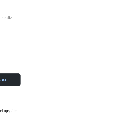
ber die
.enc
ckups, die