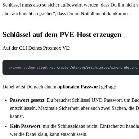
Schlüssel muss also so sicher aufbewahrt werden, dass Du ihn nicht v
aber auch nicht so „sicher”, dass Du im Notfall nicht drankommst.
Schlüssel auf dem PVE-Host erzeugen
Auf der CLI Deines Proxmox VE:
proxmox-backup-client
 key
 create
 /etc/pve/priv/storage/xaweho-pbs.enc
Dabei wirst Du nach einem
optionalen Passwort
gefragt:
Passwort gesetzt
: Du brauchst Schlüssel UND Passwort, um Ba
entschlüsseln. Maximale Sicherheit, aber auch zwei Sachen, die D
kannst.
Kein Passwort
: nur die Schlüsseldatei reicht. Einfacher zu handh
wer die Datei klaut, kann entschlüsseln.