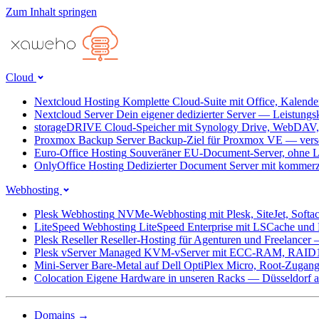
Zum Inhalt springen
Cloud
Nextcloud Hosting
Komplette Cloud-Suite mit Office, Kalend
Nextcloud Server
Dein eigener dedizierter Server — Leistungs
storageDRIVE
Cloud-Speicher mit Synology Drive, WebDAV
Proxmox Backup Server
Backup-Ziel für Proxmox VE — versc
Euro-Office Hosting
Souveräner EU-Document-Server, ohne L
OnlyOffice Hosting
Dedizierter Document Server mit kommerz
Webhosting
Plesk Webhosting
NVMe-Webhosting mit Plesk, SiteJet, Softa
LiteSpeed Webhosting
LiteSpeed Enterprise mit LSCache un
Plesk Reseller
Reseller-Hosting für Agenturen und Freelancer
Plesk vServer
Managed KVM-vServer mit ECC-RAM, RAID1
Mini-Server
Bare-Metal auf Dell OptiPlex Micro, Root-Zug
Colocation
Eigene Hardware in unseren Racks — Düsseldorf ab
Domains
→