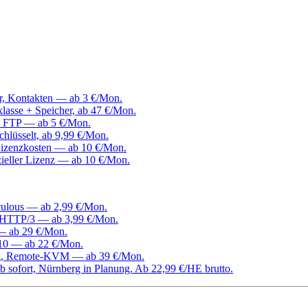
er, Kontakten — ab 3 €/Mon.
klasse + Speicher, ab 47 €/Mon.
, FTP — ab 5 €/Mon.
hlüsselt, ab 9,99 €/Mon.
izenzkosten — ab 10 €/Mon.
ieller Lizenz — ab 10 €/Mon.
culous — ab 2,99 €/Mon.
d HTTP/3 — ab 3,99 €/Mon.
 — ab 29 €/Mon.
0 — ab 22 €/Mon.
ang, Remote-KVM — ab 39 €/Mon.
 sofort, Nürnberg in Planung. Ab 22,99 €/HE brutto.