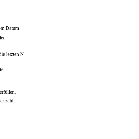
vom Datum
den
ie letzten N
te
erfüllen,
r zählt
.