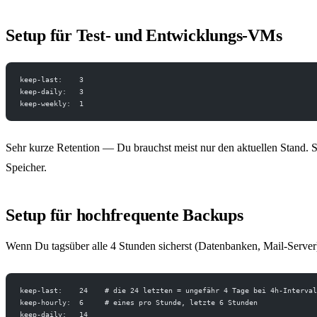
Setup für Test- und Entwicklungs-VMs
keep-last:    3
keep-daily:   3
keep-weekly:  1
Sehr kurze Retention — Du brauchst meist nur den aktuellen Stand. S
Speicher.
Setup für hochfrequente Backups
Wenn Du tagsüber alle 4 Stunden sicherst (Datenbanken, Mail-Server
keep-last:    24    # die 24 letzten = ungefähr 4 Tage bei 4h-Interval
keep-hourly:  6     # eines pro Stunde, letzte 6 Stunden
keep-daily:   14