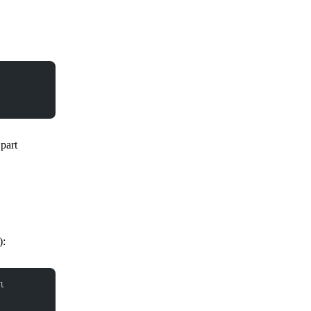
part
):
l