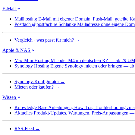
E-Mail
Mailhosting
E-Mail mit eigener Domain, Push-Mail, geteilte 
Postfach @postfach.re
Schlanke Mailadresse ohne eigene Dom
Vergleich · was passt für mich?
→
Apple & NAS
Mac Mini Hosting
M1 oder M4 im deutschen RZ — ab 29 €/M
Synology Hosting
Eigene Synology mieten oder bringen — ab
Synology-Konfigurator
→
Mieten oder kaufen?
→
Wissen
Knowledge Base
Anleitungen, How-Tos, Troubleshooting zu a
Aktuelles
Produkt-Updates, Wartungen, Preis-Anpassungen — we
RSS-Feed
→