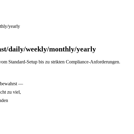
thly/yearly
ast/daily/weekly/monthly/yearly
 vom Standard-Setup bis zu strikten Compliance-Anforderungen.
ufbewahrst —
cht zu viel,
enden