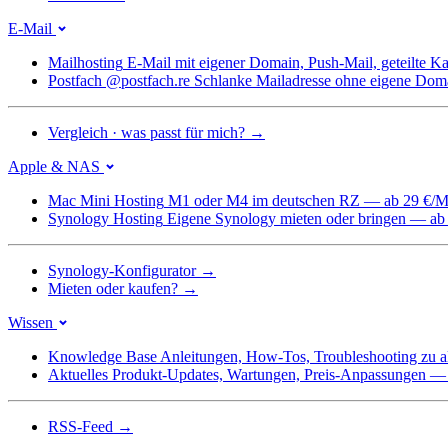
E-Mail
Mailhosting
E-Mail mit eigener Domain, Push-Mail, geteilte 
Postfach @postfach.re
Schlanke Mailadresse ohne eigene Dom
Vergleich · was passt für mich?
→
Apple & NAS
Mac Mini Hosting
M1 oder M4 im deutschen RZ — ab 29 €/M
Synology Hosting
Eigene Synology mieten oder bringen — ab
Synology-Konfigurator
→
Mieten oder kaufen?
→
Wissen
Knowledge Base
Anleitungen, How-Tos, Troubleshooting zu a
Aktuelles
Produkt-Updates, Wartungen, Preis-Anpassungen — we
RSS-Feed
→