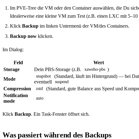
Im PVE-Tree die VM oder den Container auswählen, die Du sicher
Idealerweise eine kleine VM zum Test (z.B. einen LXC mit 5–10
Klick
Backup
im linken Untermenü der VM/des Containers.
Backup now
klicken.
Im Dialog:
Feld
Wert
Storage
Dein PBS-Storage (z.B.
)
xaweho-pbs
(Standard, läuft im Hintergrund) — bei Da
snapshot
Mode
eventuell
suspend
Compression
(Standard, gute Balance aus Speed und Kompre
zstd
Notification
auto
mode
Klick
Backup
. Ein Task-Fenster öffnet sich.
Was passiert während des Backups