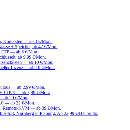
er, Kontakten — ab 3 €/Mon.
klasse + Speicher, ab 47 €/Mon.
, FTP — ab 5 €/Mon.
hlüsselt, ab 9,99 €/Mon.
izenzkosten — ab 10 €/Mon.
ieller Lizenz — ab 10 €/Mon.
culous — ab 2,99 €/Mon.
d HTTP/3 — ab 3,99 €/Mon.
 — ab 29 €/Mon.
0 — ab 22 €/Mon.
ang, Remote-KVM — ab 39 €/Mon.
 sofort, Nürnberg in Planung. Ab 22,99 €/HE brutto.