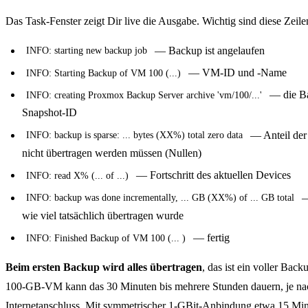
Das Task-Fenster zeigt Dir live die Ausgabe. Wichtig sind diese Zeile
— Backup ist angelaufen
INFO: starting new backup job
— VM-ID und -Name
INFO: Starting Backup of VM 100 (...)
— die B
INFO: creating Proxmox Backup Server archive 'vm/100/...'
Snapshot-ID
— Anteil der 
INFO: backup is sparse: ... bytes (XX%) total zero data
nicht übertragen werden müssen (Nullen)
— Fortschritt des aktuellen Devices
INFO: read X% (... of ...)
—
INFO: backup was done incrementally, ... GB (XX%) of ... GB total
wie viel tatsächlich übertragen wurde
— fertig
INFO: Finished Backup of VM 100 (... )
Beim ersten Backup wird alles übertragen
, das ist ein voller Back
100-GB-VM kann das 30 Minuten bis mehrere Stunden dauern, je na
Internetanschluss. Mit symmetrischer 1-GBit-Anbindung etwa 15 Min