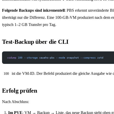
Folgende Backups sind inkrementell
: PBS erkennt unveränderte B
überträgt nur die Differenz. Eine 100-GB-VM produziert nach dem e
typisch 1–2 GB Transfer pro Tag.
Test-Backup über die CLI
vzdump
 100
 --storage
 xaweho-pbs
 --mode
 snapshot
 --compress
 zstd
ist die VM-ID. Der Befehl produziert die gleiche Ausgabe wie 
100
Erfolg prüfen
Nach Abschluss:
Im PVE
: VM → Backup → Liste, das neue Backup steht oben m