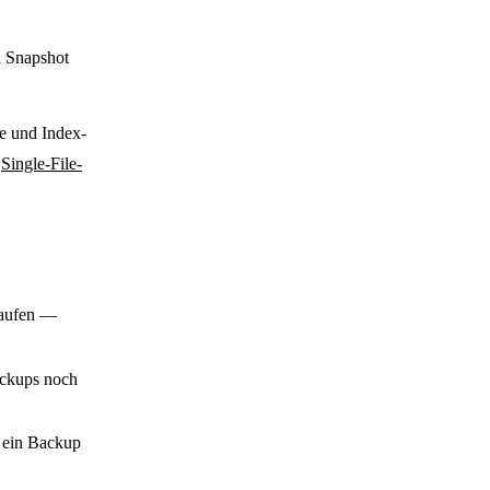
n Snapshot
ße und Index-
e
Single-File-
laufen —
ackups noch
 ein Backup