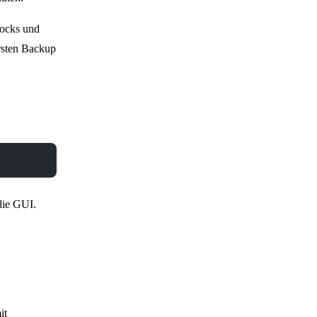
locks und
rsten Backup
die GUI.
it