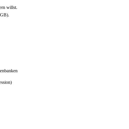
n willst.
 GB).
tenbanken
ssion)