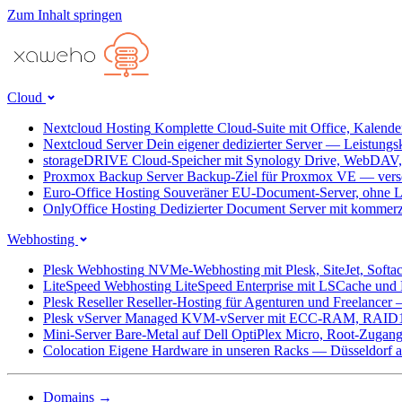
Zum Inhalt springen
Cloud
Nextcloud Hosting
Komplette Cloud-Suite mit Office, Kalend
Nextcloud Server
Dein eigener dedizierter Server — Leistungs
storageDRIVE
Cloud-Speicher mit Synology Drive, WebDAV
Proxmox Backup Server
Backup-Ziel für Proxmox VE — versc
Euro-Office Hosting
Souveräner EU-Document-Server, ohne L
OnlyOffice Hosting
Dedizierter Document Server mit kommerz
Webhosting
Plesk Webhosting
NVMe-Webhosting mit Plesk, SiteJet, Softa
LiteSpeed Webhosting
LiteSpeed Enterprise mit LSCache un
Plesk Reseller
Reseller-Hosting für Agenturen und Freelancer
Plesk vServer
Managed KVM-vServer mit ECC-RAM, RAID1
Mini-Server
Bare-Metal auf Dell OptiPlex Micro, Root-Zug
Colocation
Eigene Hardware in unseren Racks — Düsseldorf ab
Domains
→