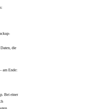
n:
ackup-
Daten, die
 am Ende:
up. Bei einer
ch
uten.