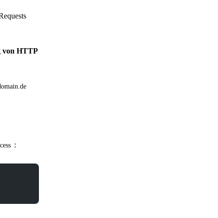
Requests
ng von HTTP
edomain.de
:
ccess