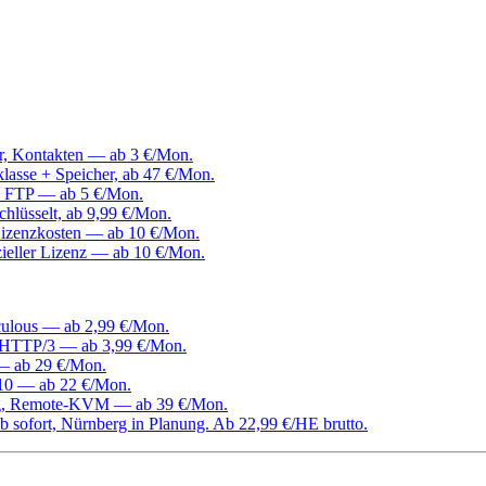
er, Kontakten — ab 3 €/Mon.
klasse + Speicher, ab 47 €/Mon.
, FTP — ab 5 €/Mon.
hlüsselt, ab 9,99 €/Mon.
izenzkosten — ab 10 €/Mon.
ieller Lizenz — ab 10 €/Mon.
culous — ab 2,99 €/Mon.
d HTTP/3 — ab 3,99 €/Mon.
 — ab 29 €/Mon.
0 — ab 22 €/Mon.
ang, Remote-KVM — ab 39 €/Mon.
 sofort, Nürnberg in Planung. Ab 22,99 €/HE brutto.