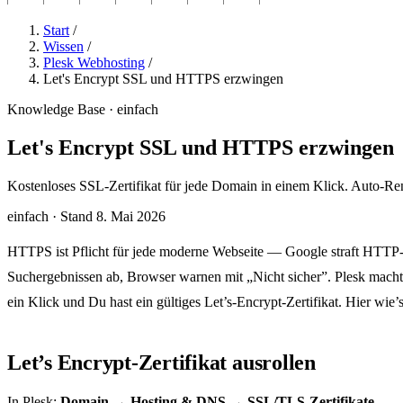
Start
/
Wissen
/
Plesk Webhosting
/
Let's Encrypt SSL und HTTPS erzwingen
Knowledge Base · einfach
Let's Encrypt SSL und HTTPS erzwingen
Kostenloses SSL-Zertifikat für jede Domain in einem Klick. Auto-R
einfach
·
Stand 8. Mai 2026
HTTPS ist Pflicht für jede moderne Webseite — Google straft HTTP-
Suchergebnissen ab, Browser warnen mit „Nicht sicher”. Plesk macht
ein Klick und Du hast ein gültiges Let’s-Encrypt-Zertifikat. Hier wie’s
Let’s Encrypt-Zertifikat ausrollen
In Plesk:
Domain → Hosting & DNS → SSL/TLS-Zertifikate
.