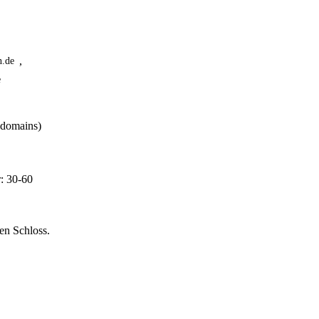
,
n.de
e
bdomains)
r: 30-60
en Schloss.