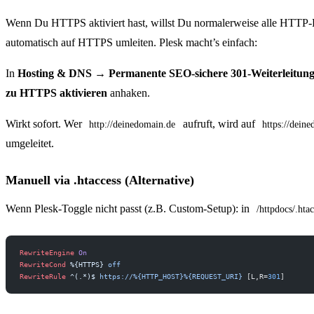
Wenn Du HTTPS aktiviert hast, willst Du normalerweise alle HTTP-
automatisch auf HTTPS umleiten. Plesk macht’s einfach:
In
Hosting & DNS → Permanente SEO-sichere 301-Weiterleitu
zu HTTPS aktivieren
anhaken.
Wirkt sofort. Wer
aufruft, wird auf
http://deinedomain.de
https://dein
umgeleitet.
Manuell via .htaccess (Alternative)
Wenn Plesk-Toggle nicht passt (z.B. Custom-Setup): in
/httpdocs/.hta
RewriteEngine
 On
RewriteCond
 %{HTTPS}
 off
RewriteRule
 ^(.*)$
 https://%{HTTP_HOST}%{REQUEST_URI}
 [L,R=
301
]