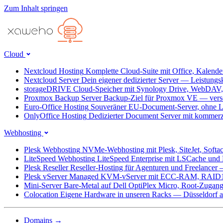
Zum Inhalt springen
Cloud
Nextcloud Hosting
Komplette Cloud-Suite mit Office, Kalend
Nextcloud Server
Dein eigener dedizierter Server — Leistungs
storageDRIVE
Cloud-Speicher mit Synology Drive, WebDAV
Proxmox Backup Server
Backup-Ziel für Proxmox VE — versc
Euro-Office Hosting
Souveräner EU-Document-Server, ohne L
OnlyOffice Hosting
Dedizierter Document Server mit kommerz
Webhosting
Plesk Webhosting
NVMe-Webhosting mit Plesk, SiteJet, Softa
LiteSpeed Webhosting
LiteSpeed Enterprise mit LSCache un
Plesk Reseller
Reseller-Hosting für Agenturen und Freelancer
Plesk vServer
Managed KVM-vServer mit ECC-RAM, RAID1
Mini-Server
Bare-Metal auf Dell OptiPlex Micro, Root-Zug
Colocation
Eigene Hardware in unseren Racks — Düsseldorf ab
Domains
→