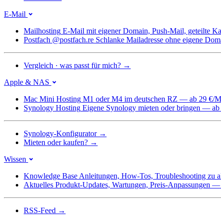
E-Mail
Mailhosting
E-Mail mit eigener Domain, Push-Mail, geteilte 
Postfach @postfach.re
Schlanke Mailadresse ohne eigene Dom
Vergleich · was passt für mich?
→
Apple & NAS
Mac Mini Hosting
M1 oder M4 im deutschen RZ — ab 29 €/M
Synology Hosting
Eigene Synology mieten oder bringen — ab
Synology-Konfigurator
→
Mieten oder kaufen?
→
Wissen
Knowledge Base
Anleitungen, How-Tos, Troubleshooting zu a
Aktuelles
Produkt-Updates, Wartungen, Preis-Anpassungen — we
RSS-Feed
→