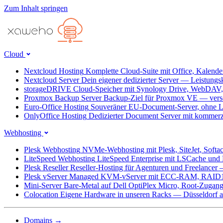
Zum Inhalt springen
Cloud
Nextcloud Hosting
Komplette Cloud-Suite mit Office, Kalend
Nextcloud Server
Dein eigener dedizierter Server — Leistungs
storageDRIVE
Cloud-Speicher mit Synology Drive, WebDAV
Proxmox Backup Server
Backup-Ziel für Proxmox VE — versc
Euro-Office Hosting
Souveräner EU-Document-Server, ohne L
OnlyOffice Hosting
Dedizierter Document Server mit kommerz
Webhosting
Plesk Webhosting
NVMe-Webhosting mit Plesk, SiteJet, Softa
LiteSpeed Webhosting
LiteSpeed Enterprise mit LSCache un
Plesk Reseller
Reseller-Hosting für Agenturen und Freelancer
Plesk vServer
Managed KVM-vServer mit ECC-RAM, RAID1
Mini-Server
Bare-Metal auf Dell OptiPlex Micro, Root-Zug
Colocation
Eigene Hardware in unseren Racks — Düsseldorf ab
Domains
→