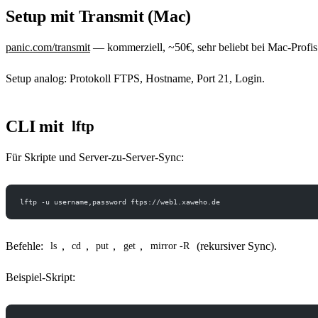
Setup mit Transmit (Mac)
panic.com/transmit
— kommerziell, ~50€, sehr beliebt bei Mac-Profis
Setup analog: Protokoll FTPS, Hostname, Port 21, Login.
CLI mit
lftp
Für Skripte und Server-zu-Server-Sync:
lftp -u username,password ftps://web1.xaweho.de
Befehle:
,
,
,
,
(rekursiver Sync).
ls
cd
put
get
mirror -R
Beispiel-Skript: