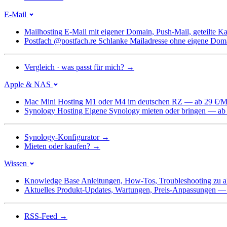
E-Mail
Mailhosting
E-Mail mit eigener Domain, Push-Mail, geteilte 
Postfach @postfach.re
Schlanke Mailadresse ohne eigene Dom
Vergleich · was passt für mich?
→
Apple & NAS
Mac Mini Hosting
M1 oder M4 im deutschen RZ — ab 29 €/M
Synology Hosting
Eigene Synology mieten oder bringen — ab
Synology-Konfigurator
→
Mieten oder kaufen?
→
Wissen
Knowledge Base
Anleitungen, How-Tos, Troubleshooting zu a
Aktuelles
Produkt-Updates, Wartungen, Preis-Anpassungen — we
RSS-Feed
→