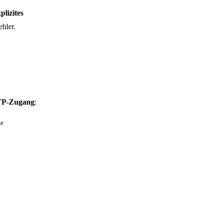
plizites
hler.
TP-Zugang
:
de