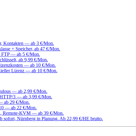
er, Kontakten — ab 3 €/Mon.
klasse + Speicher, ab 47 €/Mon.
, FTP — ab 5 €/Mon.
hlüsselt, ab 9,99 €/Mon.
izenzkosten — ab 10 €/Mon.
ieller Lizenz — ab 10 €/Mon.
culous — ab 2,99 €/Mon.
d HTTP/3 — ab 3,99 €/Mon.
 — ab 29 €/Mon.
0 — ab 22 €/Mon.
ang, Remote-KVM — ab 39 €/Mon.
 sofort, Nürnberg in Planung. Ab 22,99 €/HE brutto.