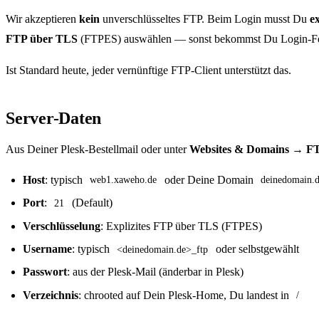
Wir akzeptieren
kein
unverschlüsseltes FTP. Beim Login musst Du
ex
FTP über TLS
(FTPES) auswählen — sonst bekommst Du Login-Fe
Ist Standard heute, jeder vernünftige FTP-Client unterstützt das.
Server-Daten
Aus Deiner Plesk-Bestellmail oder unter
Websites & Domains → F
Host
: typisch
oder Deine Domain
web1.xaweho.de
deinedomain.
Port
:
(Default)
21
Verschlüsselung
: Explizites FTP über TLS (FTPES)
Username
: typisch
oder selbstgewählt
<deinedomain.de>_ftp
Passwort
: aus der Plesk-Mail (änderbar in Plesk)
Verzeichnis
: chrooted auf Dein Plesk-Home, Du landest in
/