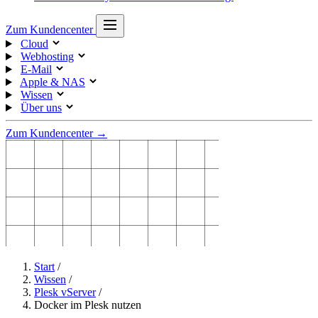
Zum Kundencenter
Cloud
Webhosting
E-Mail
Apple & NAS
Wissen
Über uns
Zum Kundencenter →
Start
/
Wissen
/
Plesk vServer
/
Docker im Plesk nutzen