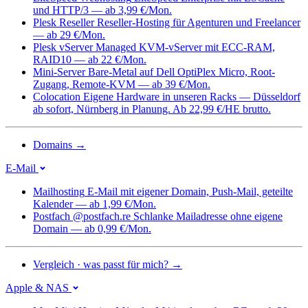
und HTTP/3 — ab 3,99 €/Mon.
Plesk Reseller
Reseller-Hosting für Agenturen und Freelancer
— ab 29 €/Mon.
Plesk vServer
Managed KVM-vServer mit ECC-RAM,
RAID10 — ab 22 €/Mon.
Mini-Server
Bare-Metal auf Dell OptiPlex Micro, Root-
Zugang, Remote-KVM — ab 39 €/Mon.
Colocation
Eigene Hardware in unseren Racks — Düsseldorf
ab sofort, Nürnberg in Planung. Ab 22,99 €/HE brutto.
Domains
→
E-Mail
Mailhosting
E-Mail mit eigener Domain, Push-Mail, geteilte
Kalender — ab 1,99 €/Mon.
Postfach @postfach.re
Schlanke Mailadresse ohne eigene
Domain — ab 0,99 €/Mon.
Vergleich · was passt für mich?
→
Apple & NAS