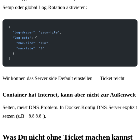
Setup oder global Log-Rotation aktivieren:
{
  "log-driver"
: 
"json-file"
,
  "log-opts"
: {
    "max-size"
: 
"10m"
,
    "max-file"
: 
"3"
  }
}
Wir können das Server-side Default einstellen — Ticket reicht.
Container hat Internet, kann aber nicht zur Außenwelt
Selten, meist DNS-Problem. In Docker-Konfig DNS-Server explizit
setzen (z.B.
).
8.8.8.8
Was Du nicht ohne Ticket machen kannst