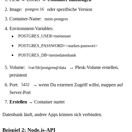
Image:
oder spezifische Version
postgres:16
Container-Name:
mein-postgres
Environment-Variables:
POSTGRES_USER=meineuser
POSTGRES_PASSWORD=<starkes-passwort>
POSTGRES_DB=meinedatenbank
Volume:
→ Plesk-Volume erstellen,
/var/lib/postgresql/data
persistent
Port:
→ wenn Du externen Zugriff willst, mappen auf
5432
Server-Port
Erstellen
→ Container startet
Datenbank läuft, andere Apps können sich verbinden.
Beispiel 2: Node.js-API