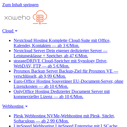
Zum Inhalt springen
Cloud
Nextcloud Hosting
Komplette Cloud-Suite mit Office,
Kalender, Kontakten — ab 3 €/Mon.
Nextcloud Server
Dein eigener dedizierter Server —
Leistungsklasse + Speicher, ab 47 €/Mon.
storageDRIVE
Cloud-Speicher mit Synology Drive,
WebDAV, FTP — ab 5 €/Mon.
Proxmox Backup Server
Backup-Ziel für Proxmox VE —
verschlüsselt, ab 9,99 €/Mon.
Euro-Office Hosting
Souveräner EU-Document-Server, ohne
Lizenzkosten — ab 10 €/Mon.
OnlyOffice Hosting
Dedizierter Document Server mit
kommerzieller Lizenz — ab 10 €/Mon.
Webhosting
Plesk Webhosting
NVMe-Webhosting mit Plesk, SiteJet,
Softaculous — ab 2,99 €/Mon.
LiteSpeed Webhosting
LiteSpeed Enterprise mit LSCache