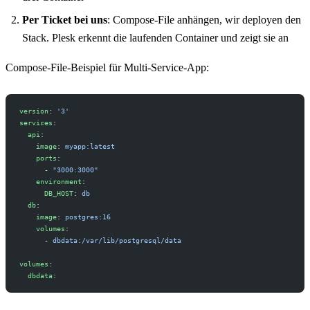
Per Ticket bei uns
: Compose-File anhängen, wir deployen den
Stack. Plesk erkennt die laufenden Container und zeigt sie an
Compose-File-Beispiel für Multi-Service-App:
version
: 
'3'
services
:
  api
:
    image
: 
myapp:latest
    ports
:
      - 
"3000:3000"
    environment
:
      DB_HOST
: 
db
  db
:
    image
: 
postgres:16
    volumes
:
      - 
dbdata:/var/lib/postgresql/data
volumes
:
  dbdata
: