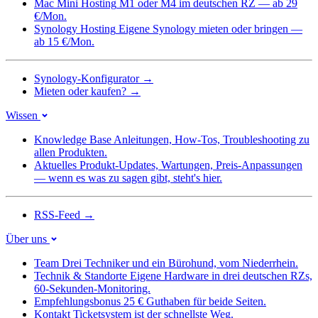
Mac Mini Hosting
M1 oder M4 im deutschen RZ — ab 29
€/Mon.
Synology Hosting
Eigene Synology mieten oder bringen —
ab 15 €/Mon.
Synology-Konfigurator
→
Mieten oder kaufen?
→
Wissen
Knowledge Base
Anleitungen, How-Tos, Troubleshooting zu
allen Produkten.
Aktuelles
Produkt-Updates, Wartungen, Preis-Anpassungen
— wenn es was zu sagen gibt, steht's hier.
RSS-Feed
→
Über uns
Team
Drei Techniker und ein Bürohund, vom Niederrhein.
Technik & Standorte
Eigene Hardware in drei deutschen RZs,
60-Sekunden-Monitoring.
Empfehlungsbonus
25 € Guthaben für beide Seiten.
Kontakt
Ticketsystem ist der schnellste Weg.