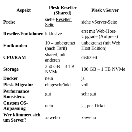
Plesk Reseller
Aspekt
Plesk vServer
(Shared)
siehe
Reseller-
Preise
siehe
vServer-Seite
Seite
erst mit Web-Host-
Reseller-Funktionen
inklusive
Upgrade (Aufpreis)
10 – unbegrenzt
unbegrenzt (mit Web
Endkunden
(nach Tarif)
Host Edition)
shared, mit
CPU/RAM
dediziert
anderen
250 GB – 3 TB
Storage
100 GB – 1 TB NVMe
NVMe
Docker
nein
ja
Plesk Migrator
eingeschränkt
voll
Performance-
gut
sehr gut
Konsistenz
Custom OS-
nein
ja, per Ticket
Anpassung
Wer kümmert sich
xaweho
xaweho
um Server?