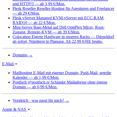
und HTTP/3 — ab 3,99 €/Mon.
Plesk Reseller
Reseller-Hosting für Agenturen und Freelancer
— ab 29 €/Mon.
Plesk vServer
Managed KVM-vServer mit ECC-RAM,
RAID10 — ab 22 €/Mon.
Mini-Server
Bare-Metal auf Dell OptiPlex Micro, Root-
Zugang, Remote-KVM — ab 39 €/Mon.
Colocation
Eigene Hardware in unseren Racks — Düsseldorf
ab sofort, Nürnberg in Planung. Ab 22,99 €/HE brutto.
Domains
→
E-Mail
Mailhosting
E-Mail mit eigener Domain, Push-Mail, geteilte
Kalender — ab 1,99 €/Mon.
Postfach @postfach.re
Schlanke Mailadresse ohne eigene
Domain — ab 0,99 €/Mon.
Vergleich · was passt für mich?
→
Apple & NAS