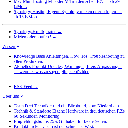
Mac Mini Hosting
M1 oder M4 im deutschen RZ — ab 29
€/Mon.
Synology Hosting
Eigene Synology mieten oder bringen —
ab 15 €/Mon.
Synology-Konfigurator
→
Mieten oder kaufen?
→
Wissen
Knowledge Base
Anleitungen, How-Tos, Troubleshooting zu
allen Produkten.
Aktuelles
Produkt-Updates, Wartungen, Preis-Anpassungen
— wenn es was zu sagen gibt, steht's hier.
RSS-Feed
→
Über uns
Team
Drei Techniker und ein Bürohund, vom Niederrhein.
Technik & Standorte
Eigene Hardware in drei deutschen RZs,
60-Sekunden-Monitoring.
Empfehlungsbonus
25 € Guthaben für beide Seiten.
Kontakt
Ticketsystem ist der schnellste Weg.