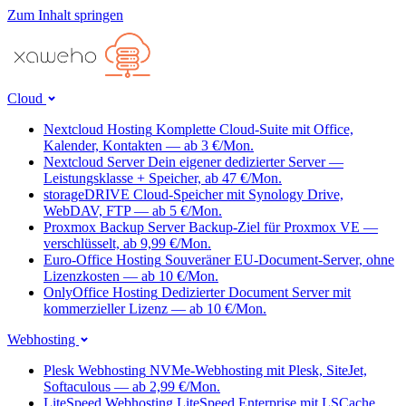
Zum Inhalt springen
Cloud
Nextcloud Hosting
Komplette Cloud-Suite mit Office,
Kalender, Kontakten — ab 3 €/Mon.
Nextcloud Server
Dein eigener dedizierter Server —
Leistungsklasse + Speicher, ab 47 €/Mon.
storageDRIVE
Cloud-Speicher mit Synology Drive,
WebDAV, FTP — ab 5 €/Mon.
Proxmox Backup Server
Backup-Ziel für Proxmox VE —
verschlüsselt, ab 9,99 €/Mon.
Euro-Office Hosting
Souveräner EU-Document-Server, ohne
Lizenzkosten — ab 10 €/Mon.
OnlyOffice Hosting
Dedizierter Document Server mit
kommerzieller Lizenz — ab 10 €/Mon.
Webhosting
Plesk Webhosting
NVMe-Webhosting mit Plesk, SiteJet,
Softaculous — ab 2,99 €/Mon.
LiteSpeed Webhosting
LiteSpeed Enterprise mit LSCache