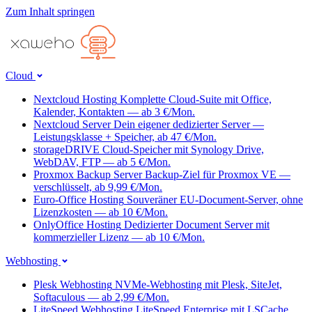
Zum Inhalt springen
Cloud
Nextcloud Hosting
Komplette Cloud-Suite mit Office,
Kalender, Kontakten — ab 3 €/Mon.
Nextcloud Server
Dein eigener dedizierter Server —
Leistungsklasse + Speicher, ab 47 €/Mon.
storageDRIVE
Cloud-Speicher mit Synology Drive,
WebDAV, FTP — ab 5 €/Mon.
Proxmox Backup Server
Backup-Ziel für Proxmox VE —
verschlüsselt, ab 9,99 €/Mon.
Euro-Office Hosting
Souveräner EU-Document-Server, ohne
Lizenzkosten — ab 10 €/Mon.
OnlyOffice Hosting
Dedizierter Document Server mit
kommerzieller Lizenz — ab 10 €/Mon.
Webhosting
Plesk Webhosting
NVMe-Webhosting mit Plesk, SiteJet,
Softaculous — ab 2,99 €/Mon.
LiteSpeed Webhosting
LiteSpeed Enterprise mit LSCache