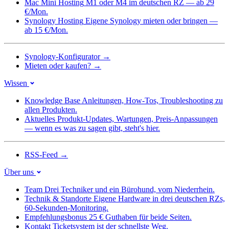
Mac Mini Hosting
M1 oder M4 im deutschen RZ — ab 29
€/Mon.
Synology Hosting
Eigene Synology mieten oder bringen —
ab 15 €/Mon.
Synology-Konfigurator
→
Mieten oder kaufen?
→
Wissen
Knowledge Base
Anleitungen, How-Tos, Troubleshooting zu
allen Produkten.
Aktuelles
Produkt-Updates, Wartungen, Preis-Anpassungen
— wenn es was zu sagen gibt, steht's hier.
RSS-Feed
→
Über uns
Team
Drei Techniker und ein Bürohund, vom Niederrhein.
Technik & Standorte
Eigene Hardware in drei deutschen RZs,
60-Sekunden-Monitoring.
Empfehlungsbonus
25 € Guthaben für beide Seiten.
Kontakt
Ticketsystem ist der schnellste Weg.