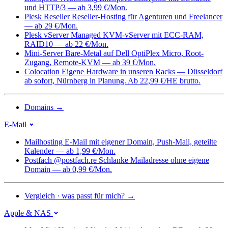
und HTTP/3 — ab 3,99 €/Mon.
Plesk Reseller
Reseller-Hosting für Agenturen und Freelancer
— ab 29 €/Mon.
Plesk vServer
Managed KVM-vServer mit ECC-RAM,
RAID10 — ab 22 €/Mon.
Mini-Server
Bare-Metal auf Dell OptiPlex Micro, Root-
Zugang, Remote-KVM — ab 39 €/Mon.
Colocation
Eigene Hardware in unseren Racks — Düsseldorf
ab sofort, Nürnberg in Planung. Ab 22,99 €/HE brutto.
Domains
→
E-Mail
Mailhosting
E-Mail mit eigener Domain, Push-Mail, geteilte
Kalender — ab 1,99 €/Mon.
Postfach @postfach.re
Schlanke Mailadresse ohne eigene
Domain — ab 0,99 €/Mon.
Vergleich · was passt für mich?
→
Apple & NAS