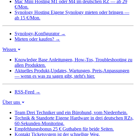
Mac Mini Hosting
M1 oder M4 im deutschen RZ — ab 29
€/Mon.
Synology Hosting
Eigene Synology mieten oder bringen —
ab 15 €/Mon.
Synology-Konfigurator
→
Mieten oder kaufen?
→
Wissen
Knowledge Base
Anleitungen, How-Tos, Troubleshooting zu
allen Produkten.
Aktuelles
Produkt-Updates, Wartungen, Preis-Anpassungen
— wenn es was zu sagen gibt, steht's hier.
RSS-Feed
→
Über uns
Team
Drei Techniker und ein Bürohund, vom Niederrhein.
Technik & Standorte
Eigene Hardware in drei deutschen RZs,
60-Sekunden-Monitoring.
Empfehlungsbonus
25 € Guthaben für beide Seiten.
Kontakt
Ticketsystem ist der schnellste Weg.