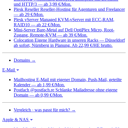
und HTTP/3 — ab 3,99 €/Mon.
Plesk Reseller
Reseller-Hosting für Agenturen und Freelancer
— ab 29 €/Mon.
Plesk vServer
Managed KVM-vServer mit ECC-RAM,
RAID10 — ab 22 €/Mon.
Mini-Server
Bare-Metal auf Dell OptiPlex Micro, Root-
Zugang, Remote-KVM — ab 39 €/Mon.
Colocation
Eigene Hardware in unseren Racks — Düsseldorf
ab sofort, Nürnberg in Planung. Ab 22,99 €/HE brutto.
Domains
→
E-Mail
Mailhosting
E-Mail mit eigener Domain, Push-Mail, geteilte
Kalender — ab 1,99 €/Mon.
Postfach @postfach.re
Schlanke Mailadresse ohne eigene
Domain — ab 0,99 €/Mon.
Vergleich · was passt für mich?
→
Apple & NAS