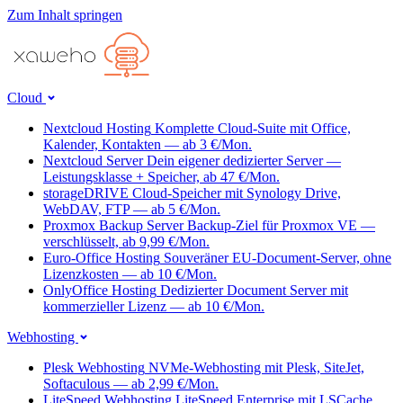
Zum Inhalt springen
Cloud
Nextcloud Hosting
Komplette Cloud-Suite mit Office,
Kalender, Kontakten — ab 3 €/Mon.
Nextcloud Server
Dein eigener dedizierter Server —
Leistungsklasse + Speicher, ab 47 €/Mon.
storageDRIVE
Cloud-Speicher mit Synology Drive,
WebDAV, FTP — ab 5 €/Mon.
Proxmox Backup Server
Backup-Ziel für Proxmox VE —
verschlüsselt, ab 9,99 €/Mon.
Euro-Office Hosting
Souveräner EU-Document-Server, ohne
Lizenzkosten — ab 10 €/Mon.
OnlyOffice Hosting
Dedizierter Document Server mit
kommerzieller Lizenz — ab 10 €/Mon.
Webhosting
Plesk Webhosting
NVMe-Webhosting mit Plesk, SiteJet,
Softaculous — ab 2,99 €/Mon.
LiteSpeed Webhosting
LiteSpeed Enterprise mit LSCache