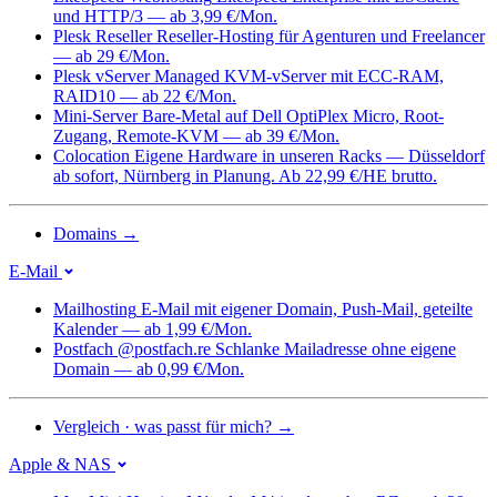
und HTTP/3 — ab 3,99 €/Mon.
Plesk Reseller
Reseller-Hosting für Agenturen und Freelancer
— ab 29 €/Mon.
Plesk vServer
Managed KVM-vServer mit ECC-RAM,
RAID10 — ab 22 €/Mon.
Mini-Server
Bare-Metal auf Dell OptiPlex Micro, Root-
Zugang, Remote-KVM — ab 39 €/Mon.
Colocation
Eigene Hardware in unseren Racks — Düsseldorf
ab sofort, Nürnberg in Planung. Ab 22,99 €/HE brutto.
Domains
→
E-Mail
Mailhosting
E-Mail mit eigener Domain, Push-Mail, geteilte
Kalender — ab 1,99 €/Mon.
Postfach @postfach.re
Schlanke Mailadresse ohne eigene
Domain — ab 0,99 €/Mon.
Vergleich · was passt für mich?
→
Apple & NAS