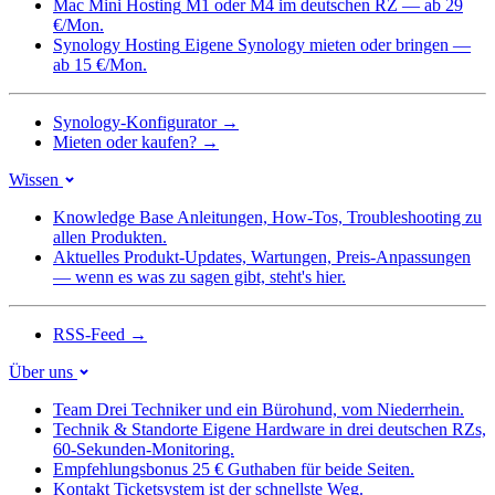
Mac Mini Hosting
M1 oder M4 im deutschen RZ — ab 29
€/Mon.
Synology Hosting
Eigene Synology mieten oder bringen —
ab 15 €/Mon.
Synology-Konfigurator
→
Mieten oder kaufen?
→
Wissen
Knowledge Base
Anleitungen, How-Tos, Troubleshooting zu
allen Produkten.
Aktuelles
Produkt-Updates, Wartungen, Preis-Anpassungen
— wenn es was zu sagen gibt, steht's hier.
RSS-Feed
→
Über uns
Team
Drei Techniker und ein Bürohund, vom Niederrhein.
Technik & Standorte
Eigene Hardware in drei deutschen RZs,
60-Sekunden-Monitoring.
Empfehlungsbonus
25 € Guthaben für beide Seiten.
Kontakt
Ticketsystem ist der schnellste Weg.