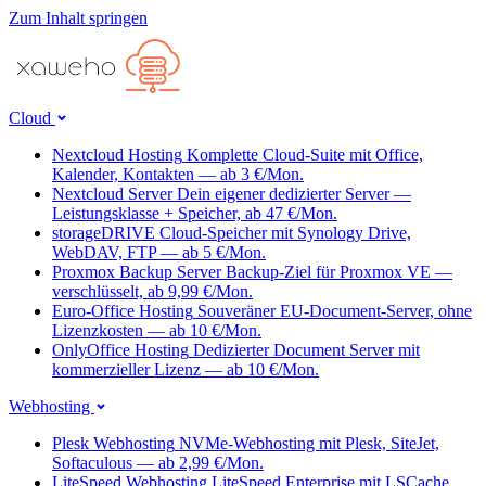
Zum Inhalt springen
Cloud
Nextcloud Hosting
Komplette Cloud-Suite mit Office,
Kalender, Kontakten — ab 3 €/Mon.
Nextcloud Server
Dein eigener dedizierter Server —
Leistungsklasse + Speicher, ab 47 €/Mon.
storageDRIVE
Cloud-Speicher mit Synology Drive,
WebDAV, FTP — ab 5 €/Mon.
Proxmox Backup Server
Backup-Ziel für Proxmox VE —
verschlüsselt, ab 9,99 €/Mon.
Euro-Office Hosting
Souveräner EU-Document-Server, ohne
Lizenzkosten — ab 10 €/Mon.
OnlyOffice Hosting
Dedizierter Document Server mit
kommerzieller Lizenz — ab 10 €/Mon.
Webhosting
Plesk Webhosting
NVMe-Webhosting mit Plesk, SiteJet,
Softaculous — ab 2,99 €/Mon.
LiteSpeed Webhosting
LiteSpeed Enterprise mit LSCache