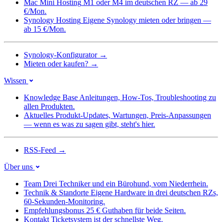
Mac Mini Hosting
M1 oder M4 im deutschen RZ — ab 29
€/Mon.
Synology Hosting
Eigene Synology mieten oder bringen —
ab 15 €/Mon.
Synology-Konfigurator
→
Mieten oder kaufen?
→
Wissen
Knowledge Base
Anleitungen, How-Tos, Troubleshooting zu
allen Produkten.
Aktuelles
Produkt-Updates, Wartungen, Preis-Anpassungen
— wenn es was zu sagen gibt, steht's hier.
RSS-Feed
→
Über uns
Team
Drei Techniker und ein Bürohund, vom Niederrhein.
Technik & Standorte
Eigene Hardware in drei deutschen RZs,
60-Sekunden-Monitoring.
Empfehlungsbonus
25 € Guthaben für beide Seiten.
Kontakt
Ticketsystem ist der schnellste Weg.