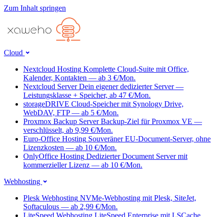
Zum Inhalt springen
Cloud
Nextcloud Hosting
Komplette Cloud-Suite mit Office,
Kalender, Kontakten — ab 3 €/Mon.
Nextcloud Server
Dein eigener dedizierter Server —
Leistungsklasse + Speicher, ab 47 €/Mon.
storageDRIVE
Cloud-Speicher mit Synology Drive,
WebDAV, FTP — ab 5 €/Mon.
Proxmox Backup Server
Backup-Ziel für Proxmox VE —
verschlüsselt, ab 9,99 €/Mon.
Euro-Office Hosting
Souveräner EU-Document-Server, ohne
Lizenzkosten — ab 10 €/Mon.
OnlyOffice Hosting
Dedizierter Document Server mit
kommerzieller Lizenz — ab 10 €/Mon.
Webhosting
Plesk Webhosting
NVMe-Webhosting mit Plesk, SiteJet,
Softaculous — ab 2,99 €/Mon.
LiteSpeed Webhosting
LiteSpeed Enterprise mit LSCache