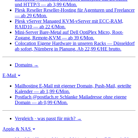
und HTTP/3 — ab 3,99 €/Mon.
Plesk Reseller
Reseller-Hosting für Agenturen und Freelancer
— ab 29 €/Mon.
Plesk vServer
Managed KVM-vServer mit ECC-RAM,
RAID10 — ab 22 €/Mon.
Mini-Server
Bare-Metal auf Dell OptiPlex Micro, Root-
Zugang, Remote-KVM — ab 39 €/Mon.
Colocation
Eigene Hardware in unseren Racks — Düsseldorf
ab sofort, Nürnberg in Planung. Ab 22,99 €/HE brutto.
Domains
→
E-Mail
Mailhosting
E-Mail mit eigener Domain, Push-Mail, geteilte
Kalender — ab 1,99 €/Mon.
Postfach @postfach.re
Schlanke Mailadresse ohne eigene
Domain — ab 0,99 €/Mon.
Vergleich · was passt für mich?
→
Apple & NAS