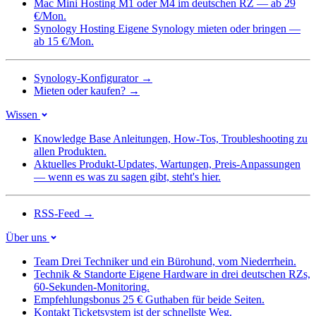
Mac Mini Hosting
M1 oder M4 im deutschen RZ — ab 29
€/Mon.
Synology Hosting
Eigene Synology mieten oder bringen —
ab 15 €/Mon.
Synology-Konfigurator
→
Mieten oder kaufen?
→
Wissen
Knowledge Base
Anleitungen, How-Tos, Troubleshooting zu
allen Produkten.
Aktuelles
Produkt-Updates, Wartungen, Preis-Anpassungen
— wenn es was zu sagen gibt, steht's hier.
RSS-Feed
→
Über uns
Team
Drei Techniker und ein Bürohund, vom Niederrhein.
Technik & Standorte
Eigene Hardware in drei deutschen RZs,
60-Sekunden-Monitoring.
Empfehlungsbonus
25 € Guthaben für beide Seiten.
Kontakt
Ticketsystem ist der schnellste Weg.