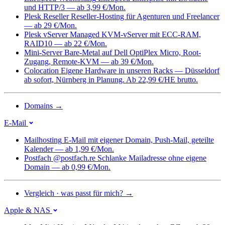
und HTTP/3 — ab 3,99 €/Mon.
Plesk Reseller
Reseller-Hosting für Agenturen und Freelancer
— ab 29 €/Mon.
Plesk vServer
Managed KVM-vServer mit ECC-RAM,
RAID10 — ab 22 €/Mon.
Mini-Server
Bare-Metal auf Dell OptiPlex Micro, Root-
Zugang, Remote-KVM — ab 39 €/Mon.
Colocation
Eigene Hardware in unseren Racks — Düsseldorf
ab sofort, Nürnberg in Planung. Ab 22,99 €/HE brutto.
Domains
→
E-Mail
Mailhosting
E-Mail mit eigener Domain, Push-Mail, geteilte
Kalender — ab 1,99 €/Mon.
Postfach @postfach.re
Schlanke Mailadresse ohne eigene
Domain — ab 0,99 €/Mon.
Vergleich · was passt für mich?
→
Apple & NAS