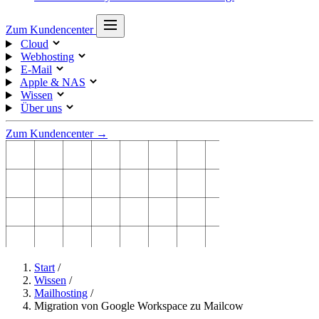
Zum Kundencenter
Cloud
Webhosting
E-Mail
Apple & NAS
Wissen
Über uns
Zum Kundencenter →
Start
/
Wissen
/
Mailhosting
/
Migration von Google Workspace zu Mailcow