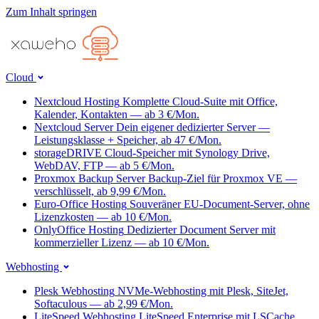
Zum Inhalt springen
Cloud
Nextcloud Hosting
Komplette Cloud-Suite mit Office,
Kalender, Kontakten — ab 3 €/Mon.
Nextcloud Server
Dein eigener dedizierter Server —
Leistungsklasse + Speicher, ab 47 €/Mon.
storageDRIVE
Cloud-Speicher mit Synology Drive,
WebDAV, FTP — ab 5 €/Mon.
Proxmox Backup Server
Backup-Ziel für Proxmox VE —
verschlüsselt, ab 9,99 €/Mon.
Euro-Office Hosting
Souveräner EU-Document-Server, ohne
Lizenzkosten — ab 10 €/Mon.
OnlyOffice Hosting
Dedizierter Document Server mit
kommerzieller Lizenz — ab 10 €/Mon.
Webhosting
Plesk Webhosting
NVMe-Webhosting mit Plesk, SiteJet,
Softaculous — ab 2,99 €/Mon.
LiteSpeed Webhosting
LiteSpeed Enterprise mit LSCache