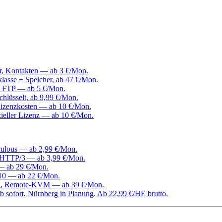
er, Kontakten — ab 3 €/Mon.
klasse + Speicher, ab 47 €/Mon.
, FTP — ab 5 €/Mon.
hlüsselt, ab 9,99 €/Mon.
izenzkosten — ab 10 €/Mon.
ieller Lizenz — ab 10 €/Mon.
culous — ab 2,99 €/Mon.
d HTTP/3 — ab 3,99 €/Mon.
 — ab 29 €/Mon.
0 — ab 22 €/Mon.
ang, Remote-KVM — ab 39 €/Mon.
 sofort, Nürnberg in Planung. Ab 22,99 €/HE brutto.