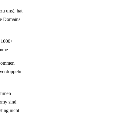
u uns), hat
ue Domains
t 1000+
umme.
nkommen
 verdoppeln
itimen
mmy sind.
ting nicht