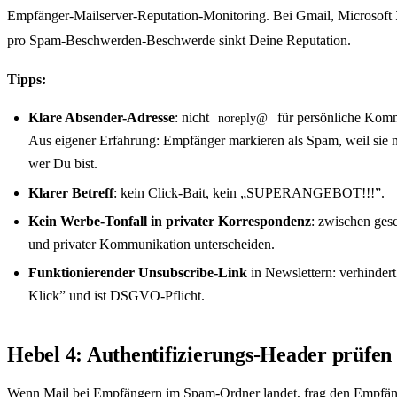
Empfänger-Mailserver-Reputation-Monitoring. Bei Gmail, Microsoft 
pro Spam-Beschwerden-Beschwerde sinkt Deine Reputation.
Tipps:
Klare Absender-Adresse
: nicht
für persönliche Kom
noreply@
Aus eigener Erfahrung: Empfänger markieren als Spam, weil sie n
wer Du bist.
Klarer Betreff
: kein Click-Bait, kein „SUPERANGEBOT!!!”.
Kein Werbe-Tonfall in privater Korrespondenz
: zwischen gesc
und privater Kommunikation unterscheiden.
Funktionierender Unsubscribe-Link
in Newslettern: verhinder
Klick” und ist DSGVO-Pflicht.
Hebel 4: Authentifizierungs-Header prüfen
Wenn Mail bei Empfängern im Spam-Ordner landet, frag den Empfä