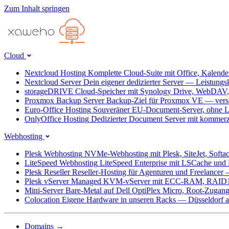
Zum Inhalt springen
Cloud
Nextcloud Hosting
Komplette Cloud-Suite mit Office, Kalend
Nextcloud Server
Dein eigener dedizierter Server — Leistungs
storageDRIVE
Cloud-Speicher mit Synology Drive, WebDAV
Proxmox Backup Server
Backup-Ziel für Proxmox VE — versc
Euro-Office Hosting
Souveräner EU-Document-Server, ohne L
OnlyOffice Hosting
Dedizierter Document Server mit kommerz
Webhosting
Plesk Webhosting
NVMe-Webhosting mit Plesk, SiteJet, Softa
LiteSpeed Webhosting
LiteSpeed Enterprise mit LSCache un
Plesk Reseller
Reseller-Hosting für Agenturen und Freelancer
Plesk vServer
Managed KVM-vServer mit ECC-RAM, RAID1
Mini-Server
Bare-Metal auf Dell OptiPlex Micro, Root-Zug
Colocation
Eigene Hardware in unseren Racks — Düsseldorf ab
Domains
→