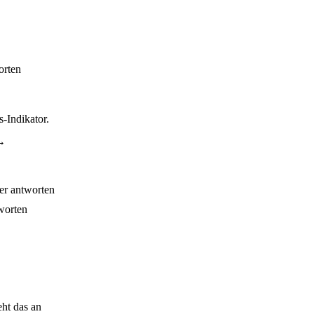
orten
-Indikator.
 →
er antworten
worten
eht das an