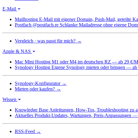
E-Mail
Mailhosting
E-Mail mit eigener Domain, Push-Mail, geteilte 
Postfach @postfach.re
Schlanke Mailadresse ohne eigene Dom
Vergleich · was passt für mich?
→
Apple & NAS
Mac Mini Hosting
M1 oder M4 im deutschen RZ — ab 29 €/M
Synology Hosting
Eigene Synology mieten oder bringen — ab
Synology-Konfigurator
→
Mieten oder kaufen?
→
Wissen
Knowledge Base
Anleitungen, How-Tos, Troubleshooting zu a
Aktuelles
Produkt-Updates, Wartungen, Preis-Anpassungen — we
RSS-Feed
→