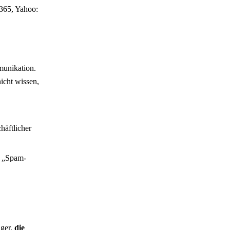
365, Yahoo:
munikation.
icht wissen,
häftlicher
t „Spam-
nger,
die