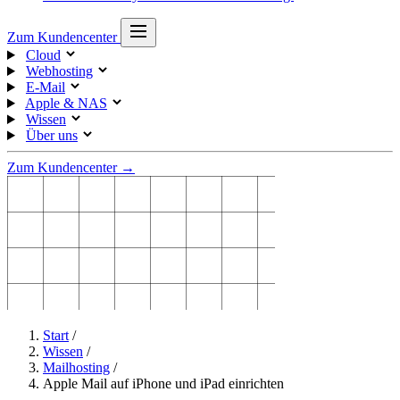
Zum Kundencenter
Cloud
Webhosting
E-Mail
Apple & NAS
Wissen
Über uns
Zum Kundencenter →
Start
/
Wissen
/
Mailhosting
/
Apple Mail auf iPhone und iPad einrichten