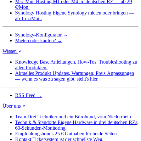
Mac Mini Hosting
M1 oder M4 im deutschen RZ — ab 29
€/Mon.
Synology Hosting
Eigene Synology mieten oder bringen —
ab 15 €/Mon.
Synology-Konfigurator
→
Mieten oder kaufen?
→
Wissen
Knowledge Base
Anleitungen, How-Tos, Troubleshooting zu
allen Produkten.
Aktuelles
Produkt-Updates, Wartungen, Preis-Anpassungen
— wenn es was zu sagen gibt, steht's hier.
RSS-Feed
→
Über uns
Team
Drei Techniker und ein Bürohund, vom Niederrhein.
Technik & Standorte
Eigene Hardware in drei deutschen RZs,
60-Sekunden-Monitoring.
Empfehlungsbonus
25 € Guthaben für beide Seiten.
Kontakt
Ticketsystem ist der schnellste Weg.