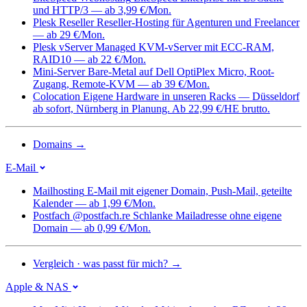
und HTTP/3 — ab 3,99 €/Mon.
Plesk Reseller
Reseller-Hosting für Agenturen und Freelancer
— ab 29 €/Mon.
Plesk vServer
Managed KVM-vServer mit ECC-RAM,
RAID10 — ab 22 €/Mon.
Mini-Server
Bare-Metal auf Dell OptiPlex Micro, Root-
Zugang, Remote-KVM — ab 39 €/Mon.
Colocation
Eigene Hardware in unseren Racks — Düsseldorf
ab sofort, Nürnberg in Planung. Ab 22,99 €/HE brutto.
Domains
→
E-Mail
Mailhosting
E-Mail mit eigener Domain, Push-Mail, geteilte
Kalender — ab 1,99 €/Mon.
Postfach @postfach.re
Schlanke Mailadresse ohne eigene
Domain — ab 0,99 €/Mon.
Vergleich · was passt für mich?
→
Apple & NAS