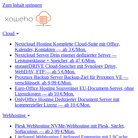
Zum Inhalt springen
Cloud
Nextcloud Hosting
Komplette Cloud-Suite mit Office,
Kalender, Kontakten — ab 3 €/Mon.
Nextcloud Server
Dein eigener dedizierter Server —
Leistungsklasse + Speicher, ab 47 €/Mon.
storageDRIVE
Cloud-Speicher mit Synology Drive,
WebDAV, FTP — ab 5 €/Mon.
Proxmox Backup Server
Backup-Ziel für Proxmox VE —
verschlüsselt, ab 9,99 €/Mon.
Euro-Office Hosting
Souveräner EU-Document-Server, ohne
Lizenzkosten — ab 10 €/Mon.
OnlyOffice Hosting
Dedizierter Document Server mit
kommerzieller Lizenz — ab 10 €/Mon.
Webhosting
Plesk Webhosting
NVMe-Webhosting mit Plesk, SiteJet,
Softaculous — ab 2,99 €/Mon.
LiteSpeed Webhosting
LiteSpeed Enterprise mit LSCache