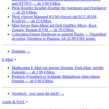
und HTTP/3 — ab 3,99 €/Mon.
Plesk Reseller
Reseller-Hosting für Agenturen und Freelancer
— ab 29 €/Mon.
Plesk vServer
Managed KVM-vServer mit ECC-RAM,
RAID10 — ab 22 €/Mon.
Mini-Server
Bare-Metal auf Dell OptiPlex Micro, Root-
Zugang, Remote-KVM — ab 39 €/Mon.
Colocation
Eigene Hardware in unseren Racks — Düsseldorf
ab sofort, Nürnberg in Planung. Ab 22,99 €/HE brutto.
Domains
→
E-Mail
Mailhosting
E-Mail mit eigener Domain, Push-Mail, geteilte
Kalender — ab 1,99 €/Mon.
Postfach @postfach.re
Schlanke Mailadresse ohne eigene
Domain — ab 0,99 €/Mon.
Vergleich · was passt für mich?
→
Apple & NAS