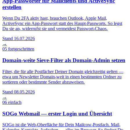
App-Passwörter für Mailclients und ActiveSync
erstellen
Wenn Du 2FA aktiv hast, brauchen Outlook, Apple Mail,
ActiveSync ein App-Passwort statt des Haupt-Passworts. So legst
Du sie an, widerrufst sie und vermeidest Passwort-Chaos.
Stand 16.07.2026
→
05
fortgeschritten
Domain-weite Sieve-Filter als Domain-Admin setzen
Filter, die für alle Postfächer Deiner Domain gleichzeitig gelten —
etwa um Newsletter Domain-weit in einen bestimmten Ordner zu
sortieren oder bestimmte Sender abzuweisen.
Stand 08.05.2026
→
06
einfach
SOGo Webmail — erster Login und Übersicht
SOGo ist die Web-Oberfläche für Dein Mailcow-Postfach. Mail,
Kalender, Kontakte, Aufgaben — alles im Browser. So findest Du