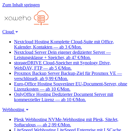
Zum Inhalt springen
Cloud
Nextcloud Hosting
Komplette Cloud-Suite mit Office,
Kalender, Kontakten — ab 3 €/Mon.
Nextcloud Server
Dein eigener dedizierter Server —
Leistungsklasse + Speicher, ab 47 €/Mon.
storageDRIVE
Cloud-Speicher mit Synology Drive,
WebDAV, FTP — ab 5 €/Mon.
Proxmox Backup Server
Backup-Ziel für Proxmox VE —
verschlüsselt, ab 9,99 €/Mon.
Euro-Office Hosting
Souveräner EU-Document-Server, ohne
Lizenzkosten — ab 10 €/Mon.
OnlyOffice Hosting
Dedizierter Document Server mit
kommerzieller Lizenz — ab 10 €/Mon.
Webhosting
Plesk Webhosting
NVMe-Webhosting mit Plesk, SiteJet,
Softaculous — ab 2,99 €/Mon.
LiteSpeed Webhosting
LiteSpeed Enterprise mit LSCache