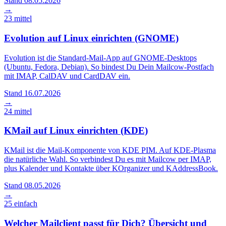
Stand 08.05.2026
→
23
mittel
Evolution auf Linux einrichten (GNOME)
Evolution ist die Standard-Mail-App auf GNOME-Desktops
(Ubuntu, Fedora, Debian). So bindest Du Dein Mailcow-Postfach
mit IMAP, CalDAV und CardDAV ein.
Stand 16.07.2026
→
24
mittel
KMail auf Linux einrichten (KDE)
KMail ist die Mail-Komponente von KDE PIM. Auf KDE-Plasma
die natürliche Wahl. So verbindest Du es mit Mailcow per IMAP,
plus Kalender und Kontakte über KOrganizer und KAddressBook.
Stand 08.05.2026
→
25
einfach
Welcher Mailclient passt für Dich? Übersicht und