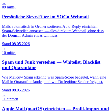
→
09
mittel
Persönliche Sieve-Filter im SOGo Webmail
Mails automatisch in Ordner sortieren, Auto-Reply einrichten,
Spam-Schwellen anpassen — alles direkt im Webmail, ohne dass
der Domain-Admin etwas tun muss.
Stand 08.05.2026
→
10
mittel
Spam und Junk verstehen — Whitelist, Blacklist
und Quarantäne
Wie Mailcow Spam erkennt, was Spam-Score bedeutet, wann eine
Mail in Quarantäne landet, und wie Du legitime Sender freigibst.
Stand 08.05.2026
→
11
einfach
Apple Mail (macOS) einrichten — Profil-Import und