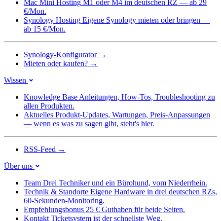
Mac Mini Hosting
M1 oder M4 im deutschen RZ — ab 29
€/Mon.
Synology Hosting
Eigene Synology mieten oder bringen —
ab 15 €/Mon.
Synology-Konfigurator
→
Mieten oder kaufen?
→
Wissen
Knowledge Base
Anleitungen, How-Tos, Troubleshooting zu
allen Produkten.
Aktuelles
Produkt-Updates, Wartungen, Preis-Anpassungen
— wenn es was zu sagen gibt, steht's hier.
RSS-Feed
→
Über uns
Team
Drei Techniker und ein Bürohund, vom Niederrhein.
Technik & Standorte
Eigene Hardware in drei deutschen RZs,
60-Sekunden-Monitoring.
Empfehlungsbonus
25 € Guthaben für beide Seiten.
Kontakt
Ticketsystem ist der schnellste Weg.