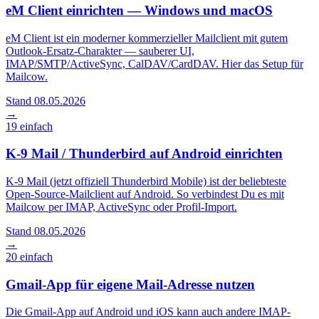
eM Client einrichten — Windows und macOS
eM Client ist ein moderner kommerzieller Mailclient mit gutem
Outlook-Ersatz-Charakter — sauberer UI,
IMAP/SMTP/ActiveSync, CalDAV/CardDAV. Hier das Setup für
Mailcow.
Stand 08.05.2026
→
19
einfach
K-9 Mail / Thunderbird auf Android einrichten
K-9 Mail (jetzt offiziell Thunderbird Mobile) ist der beliebteste
Open-Source-Mailclient auf Android. So verbindest Du es mit
Mailcow per IMAP, ActiveSync oder Profil-Import.
Stand 08.05.2026
→
20
einfach
Gmail-App für eigene Mail-Adresse nutzen
Die Gmail-App auf Android und iOS kann auch andere IMAP-