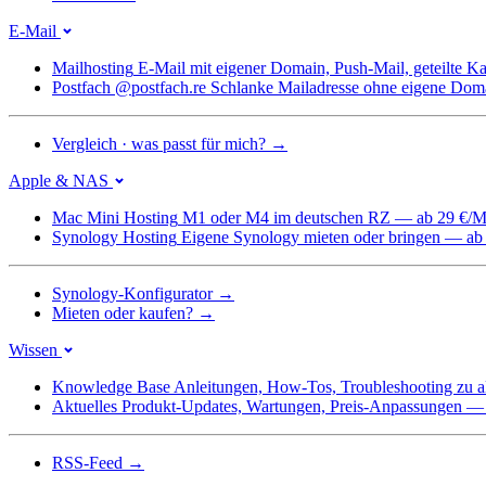
E-Mail
Mailhosting
E-Mail mit eigener Domain, Push-Mail, geteilte 
Postfach @postfach.re
Schlanke Mailadresse ohne eigene Dom
Vergleich · was passt für mich?
→
Apple & NAS
Mac Mini Hosting
M1 oder M4 im deutschen RZ — ab 29 €/M
Synology Hosting
Eigene Synology mieten oder bringen — ab
Synology-Konfigurator
→
Mieten oder kaufen?
→
Wissen
Knowledge Base
Anleitungen, How-Tos, Troubleshooting zu a
Aktuelles
Produkt-Updates, Wartungen, Preis-Anpassungen — we
RSS-Feed
→