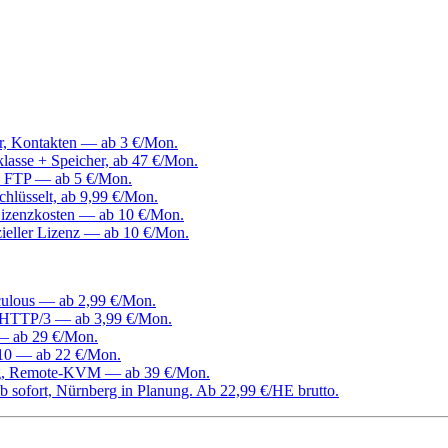
er, Kontakten — ab 3 €/Mon.
klasse + Speicher, ab 47 €/Mon.
, FTP — ab 5 €/Mon.
hlüsselt, ab 9,99 €/Mon.
izenzkosten — ab 10 €/Mon.
ieller Lizenz — ab 10 €/Mon.
culous — ab 2,99 €/Mon.
d HTTP/3 — ab 3,99 €/Mon.
 — ab 29 €/Mon.
0 — ab 22 €/Mon.
ang, Remote-KVM — ab 39 €/Mon.
 sofort, Nürnberg in Planung. Ab 22,99 €/HE brutto.