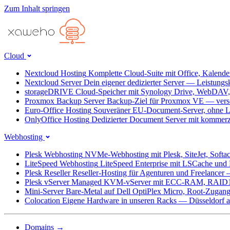
Zum Inhalt springen
Cloud
Nextcloud Hosting
Komplette Cloud-Suite mit Office, Kalend
Nextcloud Server
Dein eigener dedizierter Server — Leistungs
storageDRIVE
Cloud-Speicher mit Synology Drive, WebDAV
Proxmox Backup Server
Backup-Ziel für Proxmox VE — versc
Euro-Office Hosting
Souveräner EU-Document-Server, ohne L
OnlyOffice Hosting
Dedizierter Document Server mit kommerz
Webhosting
Plesk Webhosting
NVMe-Webhosting mit Plesk, SiteJet, Softa
LiteSpeed Webhosting
LiteSpeed Enterprise mit LSCache un
Plesk Reseller
Reseller-Hosting für Agenturen und Freelancer
Plesk vServer
Managed KVM-vServer mit ECC-RAM, RAID1
Mini-Server
Bare-Metal auf Dell OptiPlex Micro, Root-Zug
Colocation
Eigene Hardware in unseren Racks — Düsseldorf ab
Domains
→