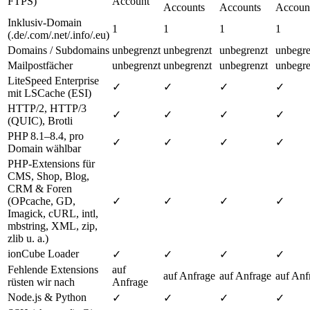
FTPS)
Account
Accounts
Accounts
Accoun
Inklusiv-Domain
1
1
1
1
(.de/.com/.net/.info/.eu)
Domains / Subdomains
unbegrenzt
unbegrenzt
unbegrenzt
unbegre
Mailpostfächer
unbegrenzt
unbegrenzt
unbegrenzt
unbegre
LiteSpeed Enterprise
✓
✓
✓
✓
mit LSCache (ESI)
HTTP/2, HTTP/3
✓
✓
✓
✓
(QUIC), Brotli
PHP 8.1–8.4, pro
✓
✓
✓
✓
Domain wählbar
PHP-Extensions für
CMS, Shop, Blog,
CRM & Foren
(OPcache, GD,
✓
✓
✓
✓
Imagick, cURL, intl,
mbstring, XML, zip,
zlib u. a.)
ionCube Loader
✓
✓
✓
✓
Fehlende Extensions
auf
auf Anfrage
auf Anfrage
auf Anf
rüsten wir nach
Anfrage
Node.js & Python
✓
✓
✓
✓