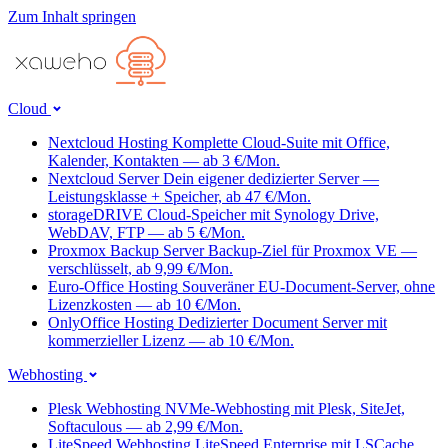
Zum Inhalt springen
Cloud
Nextcloud Hosting
Komplette Cloud-Suite mit Office,
Kalender, Kontakten — ab 3 €/Mon.
Nextcloud Server
Dein eigener dedizierter Server —
Leistungsklasse + Speicher, ab 47 €/Mon.
storageDRIVE
Cloud-Speicher mit Synology Drive,
WebDAV, FTP — ab 5 €/Mon.
Proxmox Backup Server
Backup-Ziel für Proxmox VE —
verschlüsselt, ab 9,99 €/Mon.
Euro-Office Hosting
Souveräner EU-Document-Server, ohne
Lizenzkosten — ab 10 €/Mon.
OnlyOffice Hosting
Dedizierter Document Server mit
kommerzieller Lizenz — ab 10 €/Mon.
Webhosting
Plesk Webhosting
NVMe-Webhosting mit Plesk, SiteJet,
Softaculous — ab 2,99 €/Mon.
LiteSpeed Webhosting
LiteSpeed Enterprise mit LSCache