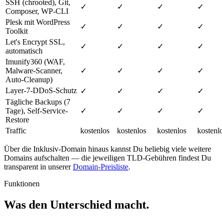
SSH (chrooted), Git,
✓
✓
✓
✓
Composer, WP-CLI
Plesk mit WordPress
✓
✓
✓
✓
Toolkit
Let's Encrypt SSL,
✓
✓
✓
✓
automatisch
Imunify360 (WAF,
Malware-Scanner,
✓
✓
✓
✓
Auto-Cleanup)
Layer-7-DDoS-Schutz
✓
✓
✓
✓
Tägliche Backups (7
Tage), Self-Service-
✓
✓
✓
✓
Restore
Traffic
kostenlos
kostenlos
kostenlos
kostenl
Über die Inklusiv-Domain hinaus kannst Du beliebig viele weitere
Domains aufschalten — die jeweiligen TLD-Gebühren findest Du
transparent in unserer
Domain-Preisliste
.
Funktionen
Was den Unterschied macht.