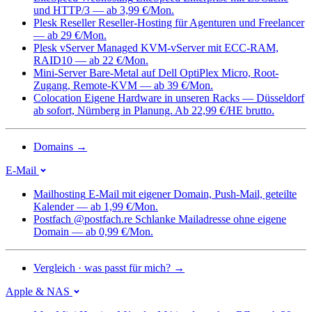
und HTTP/3 — ab 3,99 €/Mon.
Plesk Reseller
Reseller-Hosting für Agenturen und Freelancer
— ab 29 €/Mon.
Plesk vServer
Managed KVM-vServer mit ECC-RAM,
RAID10 — ab 22 €/Mon.
Mini-Server
Bare-Metal auf Dell OptiPlex Micro, Root-
Zugang, Remote-KVM — ab 39 €/Mon.
Colocation
Eigene Hardware in unseren Racks — Düsseldorf
ab sofort, Nürnberg in Planung. Ab 22,99 €/HE brutto.
Domains
→
E-Mail
Mailhosting
E-Mail mit eigener Domain, Push-Mail, geteilte
Kalender — ab 1,99 €/Mon.
Postfach @postfach.re
Schlanke Mailadresse ohne eigene
Domain — ab 0,99 €/Mon.
Vergleich · was passt für mich?
→
Apple & NAS