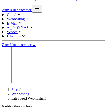
Zum Kundencenter
Cloud
Webhosting
E-Mail
Apple & NAS
Wissen
Über uns
Zum Kundencenter →
Start
/
Webhosting
/
LiteSpeed Webhosting
Webhosting · schnell