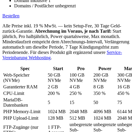
Domain inklusive
1
Domains / Postfächer
unbegrenzt
Bestellen
Alle Preise inkl. 19 % MwSt. — kein Setup-Fee, 30 Tage Geld-
zurück-Garantie.
Abrechnung im Voraus, je nach Tarif:
Start
jährlich, Pro halbjährlich, Power quartalsweise, Max monatlich.
Mindestlaufzeit entspricht dem Abrechnungs-Intervall, Verlängerung
automatisch um dieselbe Periode, 7 Tage Kündigungsfrist zum
Periodenende. Für dieses Produkt gilt ergänzend unsere
Service-
Vereinbarung Webhosting
.
Spec
Start
Pro
Power
Ma
Web-Speicher
50 GB
100 GB
200 GB
300 G
(NVMe)
NVMe
NVMe
NVMe
NVMe
Garantierter RAM
2 GB
4 GB
8 GB
16 GB
CPU-Limit
200 %
250 %
350 %
450 %
MariaDB-
5
15
50
75
Datenbanken
PHP Memory-Limit
1024 MB
2048 MB
4096 MB
6144 
PHP Upload-Limit
128 MB
512 MB
1024 MB
2048 
unbegrenzte
unbegrenzte
unbegre
FTP-Zugänge (nur
1 FTP-
Sub-
Sub-
Sub-