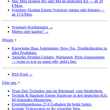
Mac Mini Hosting
M1 oder M4 im deutschen RZ — ab 29
€/Mon.
Synology Hosting
Eigene Synology mieten oder bringen —
ab 15 €/Mon.
Synology-Konfigurator
→
Mieten oder kaufen?
→
Wissen
Knowledge Base
Anleitungen, How-Tos, Troubleshooting zu
allen Produkten.
Aktuelles
Produkt-Updates, Wartungen, Preis-Anpassungen
— wenn es was zu sagen gibt, steht's hier.
RSS-Feed
→
Über uns
Team
Drei Techniker und ein Bürohund, vom Niederrhein.
Technik & Standorte
Eigene Hardware in drei deutschen RZs,
60-Sekunden-Monitoring.
Empfehlungsbonus
25 € Guthaben für beide Seiten.
Kontakt
Ticketsystem ist der schnellste Weg.