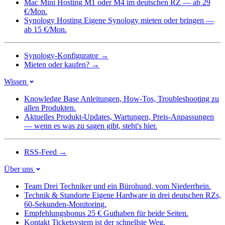
Mac Mini Hosting
M1 oder M4 im deutschen RZ — ab 29
€/Mon.
Synology Hosting
Eigene Synology mieten oder bringen —
ab 15 €/Mon.
Synology-Konfigurator
→
Mieten oder kaufen?
→
Wissen
Knowledge Base
Anleitungen, How-Tos, Troubleshooting zu
allen Produkten.
Aktuelles
Produkt-Updates, Wartungen, Preis-Anpassungen
— wenn es was zu sagen gibt, steht's hier.
RSS-Feed
→
Über uns
Team
Drei Techniker und ein Bürohund, vom Niederrhein.
Technik & Standorte
Eigene Hardware in drei deutschen RZs,
60-Sekunden-Monitoring.
Empfehlungsbonus
25 € Guthaben für beide Seiten.
Kontakt
Ticketsystem ist der schnellste Weg.