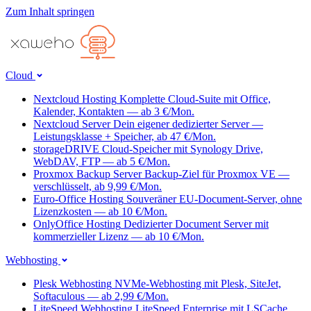
Zum Inhalt springen
Cloud
Nextcloud Hosting
Komplette Cloud-Suite mit Office,
Kalender, Kontakten — ab 3 €/Mon.
Nextcloud Server
Dein eigener dedizierter Server —
Leistungsklasse + Speicher, ab 47 €/Mon.
storageDRIVE
Cloud-Speicher mit Synology Drive,
WebDAV, FTP — ab 5 €/Mon.
Proxmox Backup Server
Backup-Ziel für Proxmox VE —
verschlüsselt, ab 9,99 €/Mon.
Euro-Office Hosting
Souveräner EU-Document-Server, ohne
Lizenzkosten — ab 10 €/Mon.
OnlyOffice Hosting
Dedizierter Document Server mit
kommerzieller Lizenz — ab 10 €/Mon.
Webhosting
Plesk Webhosting
NVMe-Webhosting mit Plesk, SiteJet,
Softaculous — ab 2,99 €/Mon.
LiteSpeed Webhosting
LiteSpeed Enterprise mit LSCache