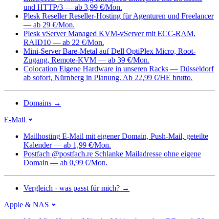
und HTTP/3 — ab 3,99 €/Mon.
Plesk Reseller
Reseller-Hosting für Agenturen und Freelancer
— ab 29 €/Mon.
Plesk vServer
Managed KVM-vServer mit ECC-RAM,
RAID10 — ab 22 €/Mon.
Mini-Server
Bare-Metal auf Dell OptiPlex Micro, Root-
Zugang, Remote-KVM — ab 39 €/Mon.
Colocation
Eigene Hardware in unseren Racks — Düsseldorf
ab sofort, Nürnberg in Planung. Ab 22,99 €/HE brutto.
Domains
→
E-Mail
Mailhosting
E-Mail mit eigener Domain, Push-Mail, geteilte
Kalender — ab 1,99 €/Mon.
Postfach @postfach.re
Schlanke Mailadresse ohne eigene
Domain — ab 0,99 €/Mon.
Vergleich · was passt für mich?
→
Apple & NAS