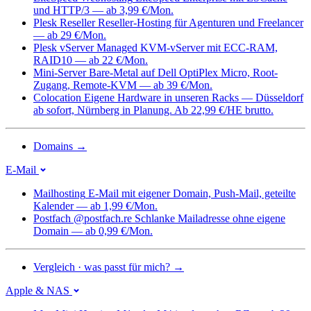
und HTTP/3 — ab 3,99 €/Mon.
Plesk Reseller
Reseller-Hosting für Agenturen und Freelancer
— ab 29 €/Mon.
Plesk vServer
Managed KVM-vServer mit ECC-RAM,
RAID10 — ab 22 €/Mon.
Mini-Server
Bare-Metal auf Dell OptiPlex Micro, Root-
Zugang, Remote-KVM — ab 39 €/Mon.
Colocation
Eigene Hardware in unseren Racks — Düsseldorf
ab sofort, Nürnberg in Planung. Ab 22,99 €/HE brutto.
Domains
→
E-Mail
Mailhosting
E-Mail mit eigener Domain, Push-Mail, geteilte
Kalender — ab 1,99 €/Mon.
Postfach @postfach.re
Schlanke Mailadresse ohne eigene
Domain — ab 0,99 €/Mon.
Vergleich · was passt für mich?
→
Apple & NAS