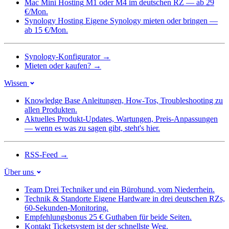
Mac Mini Hosting
M1 oder M4 im deutschen RZ — ab 29
€/Mon.
Synology Hosting
Eigene Synology mieten oder bringen —
ab 15 €/Mon.
Synology-Konfigurator
→
Mieten oder kaufen?
→
Wissen
Knowledge Base
Anleitungen, How-Tos, Troubleshooting zu
allen Produkten.
Aktuelles
Produkt-Updates, Wartungen, Preis-Anpassungen
— wenn es was zu sagen gibt, steht's hier.
RSS-Feed
→
Über uns
Team
Drei Techniker und ein Bürohund, vom Niederrhein.
Technik & Standorte
Eigene Hardware in drei deutschen RZs,
60-Sekunden-Monitoring.
Empfehlungsbonus
25 € Guthaben für beide Seiten.
Kontakt
Ticketsystem ist der schnellste Weg.