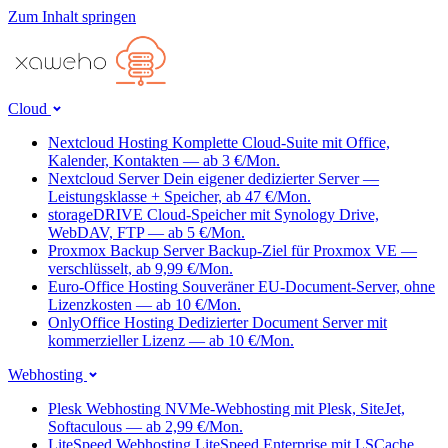
Zum Inhalt springen
Cloud
Nextcloud Hosting
Komplette Cloud-Suite mit Office,
Kalender, Kontakten — ab 3 €/Mon.
Nextcloud Server
Dein eigener dedizierter Server —
Leistungsklasse + Speicher, ab 47 €/Mon.
storageDRIVE
Cloud-Speicher mit Synology Drive,
WebDAV, FTP — ab 5 €/Mon.
Proxmox Backup Server
Backup-Ziel für Proxmox VE —
verschlüsselt, ab 9,99 €/Mon.
Euro-Office Hosting
Souveräner EU-Document-Server, ohne
Lizenzkosten — ab 10 €/Mon.
OnlyOffice Hosting
Dedizierter Document Server mit
kommerzieller Lizenz — ab 10 €/Mon.
Webhosting
Plesk Webhosting
NVMe-Webhosting mit Plesk, SiteJet,
Softaculous — ab 2,99 €/Mon.
LiteSpeed Webhosting
LiteSpeed Enterprise mit LSCache