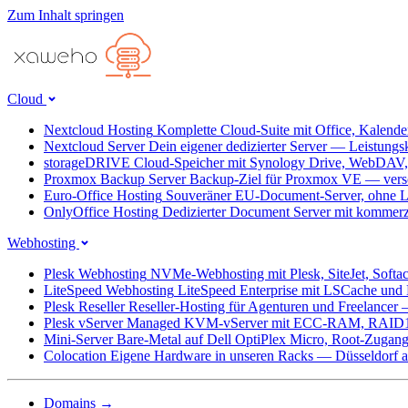
Zum Inhalt springen
Cloud
Nextcloud Hosting
Komplette Cloud-Suite mit Office, Kalend
Nextcloud Server
Dein eigener dedizierter Server — Leistungs
storageDRIVE
Cloud-Speicher mit Synology Drive, WebDAV
Proxmox Backup Server
Backup-Ziel für Proxmox VE — versc
Euro-Office Hosting
Souveräner EU-Document-Server, ohne L
OnlyOffice Hosting
Dedizierter Document Server mit kommerz
Webhosting
Plesk Webhosting
NVMe-Webhosting mit Plesk, SiteJet, Softa
LiteSpeed Webhosting
LiteSpeed Enterprise mit LSCache un
Plesk Reseller
Reseller-Hosting für Agenturen und Freelancer
Plesk vServer
Managed KVM-vServer mit ECC-RAM, RAID1
Mini-Server
Bare-Metal auf Dell OptiPlex Micro, Root-Zug
Colocation
Eigene Hardware in unseren Racks — Düsseldorf ab
Domains
→