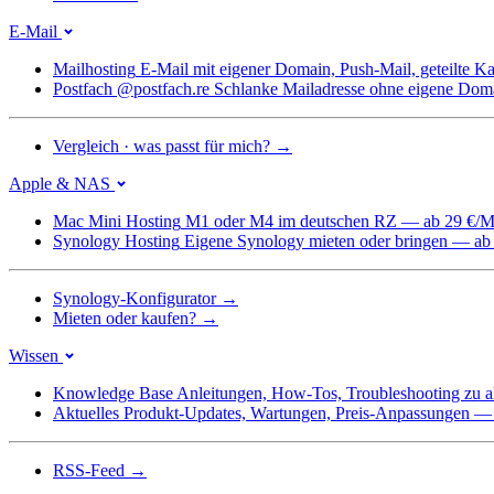
E-Mail
Mailhosting
E-Mail mit eigener Domain, Push-Mail, geteilte 
Postfach @postfach.re
Schlanke Mailadresse ohne eigene Dom
Vergleich · was passt für mich?
→
Apple & NAS
Mac Mini Hosting
M1 oder M4 im deutschen RZ — ab 29 €/M
Synology Hosting
Eigene Synology mieten oder bringen — ab
Synology-Konfigurator
→
Mieten oder kaufen?
→
Wissen
Knowledge Base
Anleitungen, How-Tos, Troubleshooting zu a
Aktuelles
Produkt-Updates, Wartungen, Preis-Anpassungen — we
RSS-Feed
→