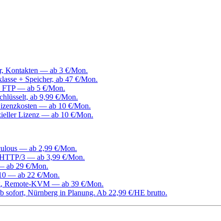
er, Kontakten — ab 3 €/Mon.
klasse + Speicher, ab 47 €/Mon.
, FTP — ab 5 €/Mon.
hlüsselt, ab 9,99 €/Mon.
izenzkosten — ab 10 €/Mon.
ieller Lizenz — ab 10 €/Mon.
culous — ab 2,99 €/Mon.
d HTTP/3 — ab 3,99 €/Mon.
 — ab 29 €/Mon.
0 — ab 22 €/Mon.
ang, Remote-KVM — ab 39 €/Mon.
 sofort, Nürnberg in Planung. Ab 22,99 €/HE brutto.