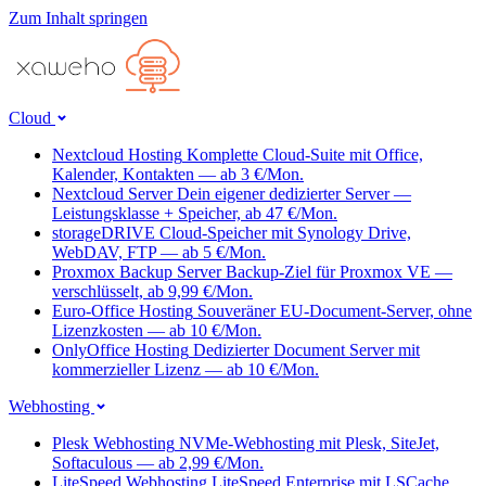
Zum Inhalt springen
Cloud
Nextcloud Hosting
Komplette Cloud-Suite mit Office,
Kalender, Kontakten — ab 3 €/Mon.
Nextcloud Server
Dein eigener dedizierter Server —
Leistungsklasse + Speicher, ab 47 €/Mon.
storageDRIVE
Cloud-Speicher mit Synology Drive,
WebDAV, FTP — ab 5 €/Mon.
Proxmox Backup Server
Backup-Ziel für Proxmox VE —
verschlüsselt, ab 9,99 €/Mon.
Euro-Office Hosting
Souveräner EU-Document-Server, ohne
Lizenzkosten — ab 10 €/Mon.
OnlyOffice Hosting
Dedizierter Document Server mit
kommerzieller Lizenz — ab 10 €/Mon.
Webhosting
Plesk Webhosting
NVMe-Webhosting mit Plesk, SiteJet,
Softaculous — ab 2,99 €/Mon.
LiteSpeed Webhosting
LiteSpeed Enterprise mit LSCache