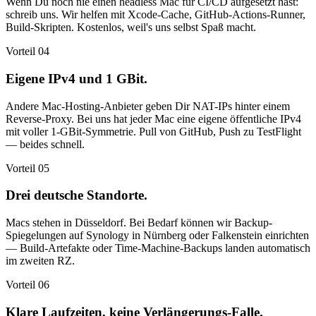
Wenn Du noch nie einen headless Mac für CI/CD aufgesetzt hast:
schreib uns. Wir helfen mit Xcode-Cache, GitHub-Actions-Runner,
Build-Skripten. Kostenlos, weil's uns selbst Spaß macht.
Vorteil 04
Eigene IPv4 und 1 GBit.
Andere Mac-Hosting-Anbieter geben Dir NAT-IPs hinter einem
Reverse-Proxy. Bei uns hat jeder Mac eine eigene öffentliche IPv4
mit voller 1-GBit-Symmetrie. Pull von GitHub, Push zu TestFlight
— beides schnell.
Vorteil 05
Drei deutsche Standorte.
Macs stehen in Düsseldorf. Bei Bedarf können wir Backup-
Spiegelungen auf Synology in Nürnberg oder Falkenstein einrichten
— Build-Artefakte oder Time-Machine-Backups landen automatisch
im zweiten RZ.
Vorteil 06
Klare Laufzeiten, keine Verlängerungs-Falle.