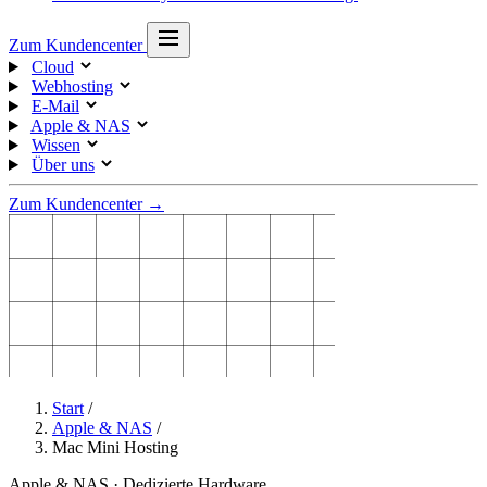
Zum Kundencenter
Cloud
Webhosting
E-Mail
Apple & NAS
Wissen
Über uns
Zum Kundencenter →
Start
/
Apple & NAS
/
Mac Mini Hosting
Apple & NAS · Dedizierte Hardware