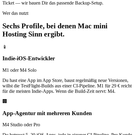
Ticket — wir bauen Dir das passende Backup-Setup.
Wer das nutzt
Sechs Profile, bei denen Mac mini
Hosting Sinn ergibt.
📱
Indie-iOS-Entwickler
M1 oder M4 Solo
Du hast eine App im App Store, baust regelmäßig neue Versionen,
willst die TestFlight-Builds aus einer CI-Pipeline. M1 für 29 € reicht
für die meisten Indie-Apps. Wenn die Build-Zeit nervt: M4.
🏢
App-Agentur mit mehreren Kunden
M4 Studio oder Pro
Du betreust 5–20 iOS-Apps, jede in eigener CI-Pipeline. Pro Kunde