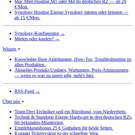
Mac Mini Hosting
M1 oder M4 im deutschen RZ — ab 29
€/Mon.
Synology Hosting
Eigene Synology mieten oder bringen —
ab 15 €/Mon.
Synology-Konfigurator
→
Mieten oder kaufen?
→
Wissen
Knowledge Base
Anleitungen, How-Tos, Troubleshooting zu
allen Produkten.
Aktuelles
Produkt-Updates, Wartungen, Preis-Anpassungen
— wenn es was zu sagen gibt, steht's hier.
RSS-Feed
→
Über uns
Team
Drei Techniker und ein Bürohund, vom Niederrhein.
Technik & Standorte
Eigene Hardware in drei deutschen RZs,
60-Sekunden-Monitoring.
Empfehlungsbonus
25 € Guthaben für beide Seiten.
Kontakt
Ticketsystem ist der schnellste Weg.