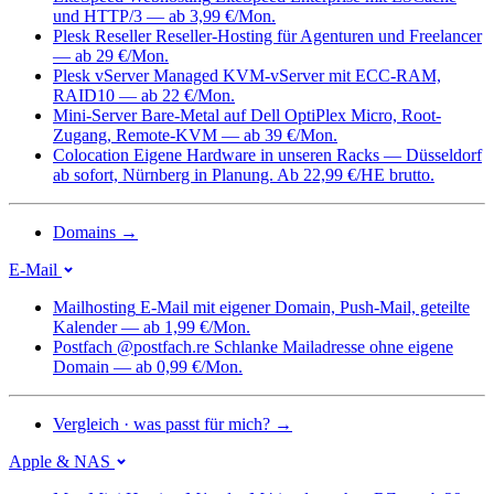
und HTTP/3 — ab 3,99 €/Mon.
Plesk Reseller
Reseller-Hosting für Agenturen und Freelancer
— ab 29 €/Mon.
Plesk vServer
Managed KVM-vServer mit ECC-RAM,
RAID10 — ab 22 €/Mon.
Mini-Server
Bare-Metal auf Dell OptiPlex Micro, Root-
Zugang, Remote-KVM — ab 39 €/Mon.
Colocation
Eigene Hardware in unseren Racks — Düsseldorf
ab sofort, Nürnberg in Planung. Ab 22,99 €/HE brutto.
Domains
→
E-Mail
Mailhosting
E-Mail mit eigener Domain, Push-Mail, geteilte
Kalender — ab 1,99 €/Mon.
Postfach @postfach.re
Schlanke Mailadresse ohne eigene
Domain — ab 0,99 €/Mon.
Vergleich · was passt für mich?
→
Apple & NAS