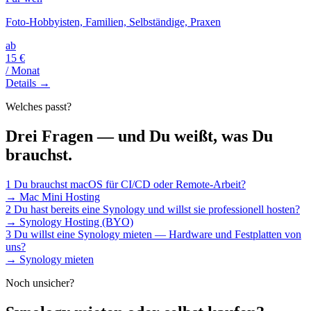
Foto-Hobbyisten, Familien, Selbständige, Praxen
ab
15 €
/ Monat
Details →
Welches passt?
Drei Fragen — und Du weißt, was Du
brauchst.
1
Du brauchst macOS für CI/CD oder Remote-Arbeit?
→
Mac Mini Hosting
2
Du hast bereits eine Synology und willst sie professionell hosten?
→
Synology Hosting (BYO)
3
Du willst eine Synology mieten — Hardware und Festplatten von
uns?
→
Synology mieten
Noch unsicher?