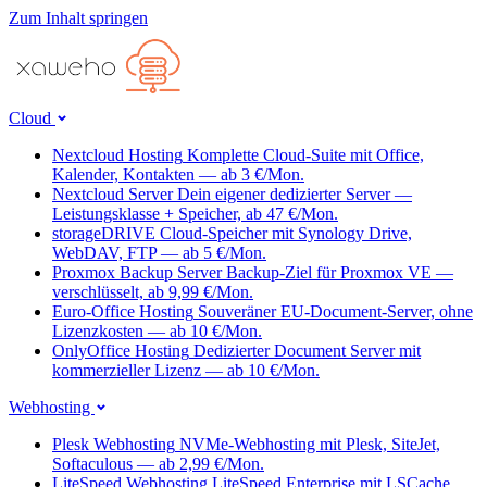
Zum Inhalt springen
Cloud
Nextcloud Hosting
Komplette Cloud-Suite mit Office,
Kalender, Kontakten — ab 3 €/Mon.
Nextcloud Server
Dein eigener dedizierter Server —
Leistungsklasse + Speicher, ab 47 €/Mon.
storageDRIVE
Cloud-Speicher mit Synology Drive,
WebDAV, FTP — ab 5 €/Mon.
Proxmox Backup Server
Backup-Ziel für Proxmox VE —
verschlüsselt, ab 9,99 €/Mon.
Euro-Office Hosting
Souveräner EU-Document-Server, ohne
Lizenzkosten — ab 10 €/Mon.
OnlyOffice Hosting
Dedizierter Document Server mit
kommerzieller Lizenz — ab 10 €/Mon.
Webhosting
Plesk Webhosting
NVMe-Webhosting mit Plesk, SiteJet,
Softaculous — ab 2,99 €/Mon.
LiteSpeed Webhosting
LiteSpeed Enterprise mit LSCache