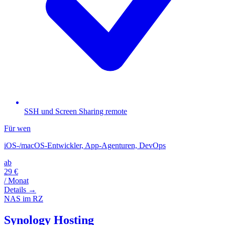
SSH und Screen Sharing remote
Für wen
iOS-/macOS-Entwickler, App-Agenturen, DevOps
ab
29 €
/ Monat
Details →
NAS im RZ
Synology Hosting