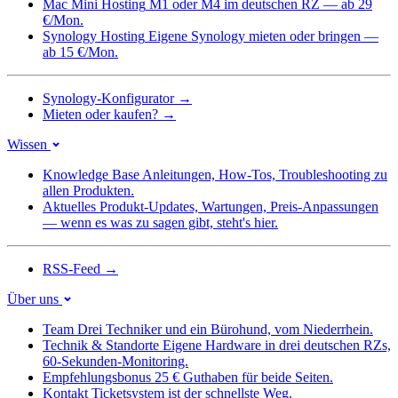
Mac Mini Hosting
M1 oder M4 im deutschen RZ — ab 29
€/Mon.
Synology Hosting
Eigene Synology mieten oder bringen —
ab 15 €/Mon.
Synology-Konfigurator
→
Mieten oder kaufen?
→
Wissen
Knowledge Base
Anleitungen, How-Tos, Troubleshooting zu
allen Produkten.
Aktuelles
Produkt-Updates, Wartungen, Preis-Anpassungen
— wenn es was zu sagen gibt, steht's hier.
RSS-Feed
→
Über uns
Team
Drei Techniker und ein Bürohund, vom Niederrhein.
Technik & Standorte
Eigene Hardware in drei deutschen RZs,
60-Sekunden-Monitoring.
Empfehlungsbonus
25 € Guthaben für beide Seiten.
Kontakt
Ticketsystem ist der schnellste Weg.