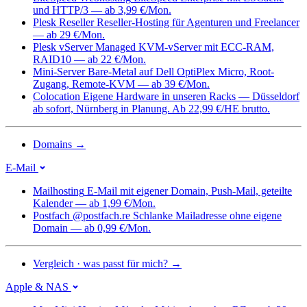
und HTTP/3 — ab 3,99 €/Mon.
Plesk Reseller
Reseller-Hosting für Agenturen und Freelancer
— ab 29 €/Mon.
Plesk vServer
Managed KVM-vServer mit ECC-RAM,
RAID10 — ab 22 €/Mon.
Mini-Server
Bare-Metal auf Dell OptiPlex Micro, Root-
Zugang, Remote-KVM — ab 39 €/Mon.
Colocation
Eigene Hardware in unseren Racks — Düsseldorf
ab sofort, Nürnberg in Planung. Ab 22,99 €/HE brutto.
Domains
→
E-Mail
Mailhosting
E-Mail mit eigener Domain, Push-Mail, geteilte
Kalender — ab 1,99 €/Mon.
Postfach @postfach.re
Schlanke Mailadresse ohne eigene
Domain — ab 0,99 €/Mon.
Vergleich · was passt für mich?
→
Apple & NAS